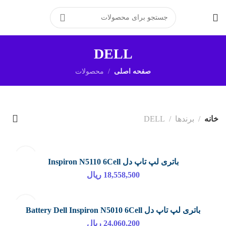
برای ارتباط مستقیم با پشتیبانی
در پیامرسان بله کلیک کنید
DELL
صفحه اصلی
محصولات
خانه
برندها
DELL
باتری لپ تاپ دل Inspiron N5110 6Cell
18,558,500
ریال
باتری لپ تاپ دل Battery Dell Inspiron N5010 6Cell
24,060,200
ریال