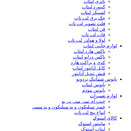
باتری لپتاپ
کیبورد لپتاپ
اسپیکر لپتاپ
جک برق لپ تاپ
فلت تصویر لپ تاپ
فن لپتاپ
قاب لپ تاپ
لولا و هولدر لپ تاپ
لوازم جانبی لپتاپ
باکس هارد لپتاپ
باکس درایو لپتاپ
کدی و براکت هارد
کابل اداپتور لپتاپ
فیش تبدیل آداپتور
بایوس شماتیک بردویو
بایوس لپتاپ
بایوس مودم
لوازم تعمیرات
چیپ آی سی سی پی یو
خمیر سیلیکون و پد سیلیکون و پد مسی
انواع پیچ لپ تاپ
کالای استوک
مانیتور استوک
لپتاپ استوک