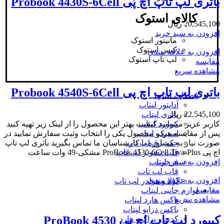
باتری لپ تاپ اچ پی Probook 4430S-6Cell
کالای استوک
20,545,100
ریال
افزودن به سبد خرید
مانیتور استوک
کیس استوک
افزودن به علاقه مندی
لپ تاپ استوک
مقایسه
مشاهده سریع
باتری لپ تاپ اچ پی Probook 4540S-6Cell
قطعات لپتاپ
آداپتور لپتاپ
22,545,100
ریال
باتری لپتاپ
کاربر عزیز میتوانید کیفیت بهتر این محصول را از لینک زیر تهیه کنید
کیبورد لپتاپ
پس از مقایسه هردو محصول یکی را انتخاب وثبت سفارش نمایید در
اسپیکر لپتاپ
صورت نیاز به مشاوره با کارشناسان ما تماس بگیرید باتری لپ تاپ
جک برق لپ تاپ
اچ پی ProBook 4530-6Cell Tiva-Plus مشکی-49 وات ساعت
فلت تصویر لپ تاپ
افزودن به سبد خرید
فن لپتاپ
قاب لپ تاپ
افزودن به علاقه مندی
لولا و هولدر لپ تاپ
مقایسه
لوازم جانبی لپتاپ
مشاهده سریع
باکس هارد لپتاپ
باکس درایو لپتاپ
کیبورد لپ تاپ اچ پی ProBook 4530
کدی و براکت هارد