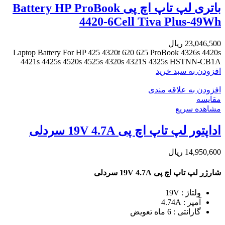
باتری لپ تاپ اچ پی Battery HP ProBook
4420-6Cell Tiva Plus-49Wh
23,046,500
ریال
Laptop Battery For HP 425 4320t 620 625 ProBook 4326s 4420s
4421s 4425s 4520s 4525s 4320s 4321S 4325s HSTNN-CB1A
افزودن به سبد خرید
افزودن به علاقه مندی
مقایسه
مشاهده سریع
اداپتور لپ تاپ اچ پی 19V 4.7A سردلی
14,950,600
ریال
شارژر لپ تاپ اچ پی 19V 4.7A سردلی
ولتاژ : 19V
آمپر : 4.74A
گارانتی : 6 ماه تعویض