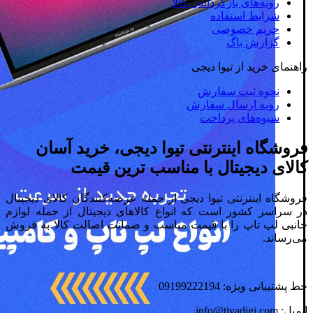
رویه‌های بازگرداندن کالا
شرایط استفاده
حریم خصوصی
گزارش باگ
راهنمای خرید از تیوا دیجی
نحوه ثبت سفارش
رویه ارسال سفارش
شیوه‌های پرداخت
فروشگاه اینترنتی تیوا دیجی، خرید آسان
کالای دیجیتال با مناسب ترین قیمت
فروشگاه اینترنتی تیوا دیجی از جمله عرضه‌کنندگان کالای دیجیتال
در سراسر کشور است که انواع کالاهای دیجیتال از جمله لوازم
جانبی لپ تاپ را با قیمت مناسب و ضمانت اصالت کالا به فروش
می‌رساند.
خط پشتیبانی ویژه: 09199222194
ایمیل: info@tivadigi.com