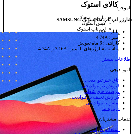
کالای استوک
ناموجود
مانیتور استوک
شارژر لپ تاپ سامسونگ SAMSUNG
کیس استوک
لپ تاپ استوک
ولتاژ : 19V
آمپر : 4.74A
گارانتی : 6 ماه تعویض
مناسب شارژرهای با آمپر : 3.16A و 4.74A
اطلاعات بیشتر
با تیوا دیجی
اتاق خبر تیوا دیجی
فروش در تیوا دیجی
فرصت های شغلی
گزارش تخلف در تیوادیجی
تماس با تیوا دیجی
درباره ما
خدمات مشتریان
استعلام گارانتی