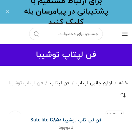
برای ارتباط مستقیم با
پشتیبانی در پیامرسان بله
کلیک کنید
فن لپتاپ توشیبا
خانه
لوازم جانبی لپتاپ
فن لپتاپ
فن لپتاپ توشیبا
فروخته شد
فن لپ تاپ توشیبا Satellite C850
ناموجود