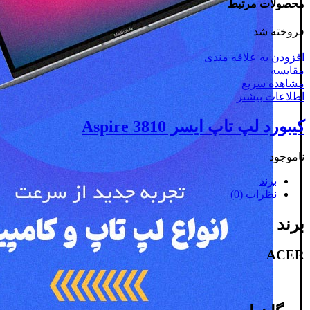
محصولات مرتبط
فروخته شد
افزودن به علاقه مندی
مقایسه
مشاهده سریع
اطلاعات بیشتر
کیبورد لپ تاپ ایسر 3810 Aspire
ناموجود
برند
نظرات (0)
برند
ACER