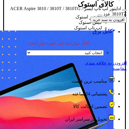
کالای استوک
اداپتور لپ تاپ ایسر ACER Aspire 3810 / 3810T / 3810TG /
3810TZ عدد
مانیتور استوک
افزودن به سبد خرید
کیس استوک
لپ تاپ استوک
*
کابل برق
کابل برق سه تایی مورد نیاز است
افزودن به علاقه مندی
مقایسه
مناسب ترین قیمت
پشتیبانی 24 ساعته
تضمین اصالت کالا
تحویل در سراسر ایران