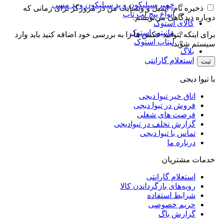
خمیر سیلیکون و پد سیلیکون و پد مسی
ذخیره نام، ایمیل و وبسایت من در مرورگر برای زمانی که
انواع پیچ لپ تاپ
دوباره دیدگاهی می‌نویسم.
کالای استوک
مانیتور استوک
برای اینکه بتوانید عکس ها را به بررسی خود اضافه کنید باید وارد
لپتاپ استوک
سیستم شوید.
بلاگ
استعلام گارانتی
با تیوا دیجی
اتاق خبر تیوا دیجی
فروش در تیوا دیجی
فرصت های شغلی
گزارش تخلف در تیوادیجی
تماس با تیوا دیجی
درباره ما
خدمات مشتریان
استعلام گارانتی
رویه‌های بازگرداندن کالا
شرایط استفاده
حریم خصوصی
گزارش باگ