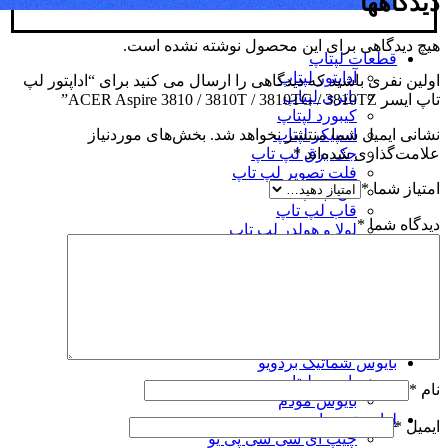
دیدگاهها
هیچ دیدگاهی برای این محصول نوشته نشده است.
قطعات لپتاپ
آداپتور لپتاپ
اولین نفری باشید که دیدگاهی را ارسال می کنید برای “اداپتور لپ
باتری لپتاپ
تاپ ایسر ACER Aspire 3810 / 3810T / 3810TG / 3810TZ”
کیبورد لپتاپ
اسپیکر لپتاپ
نشانی ایمیل شما منتشر نخواهد شد.
بخش‌های موردنیاز
جک برق لپ تاپ
علامت‌گذاری شده‌اند
*
فلت تصویر لپ تاپ
امتیاز شما
*
فن لپتاپ
قاب لپ تاپ
دیدگاه شما
*
لولا و هولدر لپ تاپ
لوازم جانبی لپتاپ
باکس هارد لپتاپ
باکس درایو لپتاپ
کدی و براکت هارد
کابل اداپتور لپتاپ
فیش تبدیل آداپتور
بایوس شماتیک بردویو
بایوس لپتاپ
نام
*
بایوس مودم
لوازم تعمیرات
ایمیل
*
چیپ آی سی سی پی یو