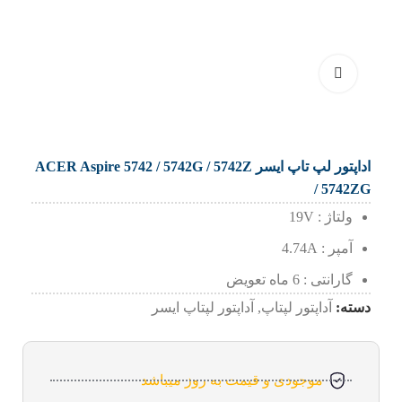
اداپتور لپ تاپ ایسر ACER Aspire 5742 / 5742G / 5742Z
/ 5742ZG
ولتاژ : 19V
آمپر : 4.74A
گارانتی : 6 ماه تعویض
دسته:
آداپتور لپتاپ
,
آداپتور لپتاپ ایسر
موجودی و قیمت به روز میباشد