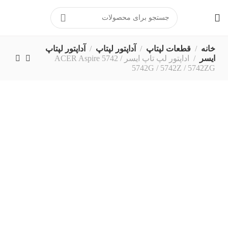
برای ارتباط مستقیم با پشتیبانی
در پیامرسان بله کلیک کنید
خانه
قطعات لپتاپ
آداپتور لپتاپ
آداپتور لپتاپ
ایسر
اداپتور لپ تاپ ایسر ACER Aspire 5742 /
5742G / 5742Z / 5742ZG