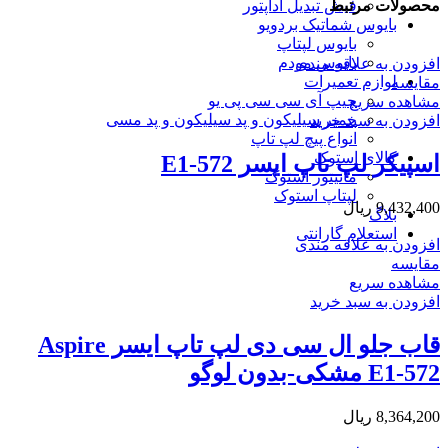
فیش تبدیل آداپتور
محصولات مرتبط
بایوس شماتیک بردویو
بایوس لپتاپ
بایوس مودم
افزودن به علاقه مندی
لوازم تعمیرات
مقایسه
چیپ آی سی سی پی یو
مشاهده سریع
خمیر سیلیکون و پد سیلیکون و پد مسی
افزودن به سبد خرید
انواع پیچ لپ تاپ
کالای استوک
اسپیکر لپ تاپ ایسر E1-572
مانیتور استوک
لپتاپ استوک
9,432,400
ریال
بلاگ
استعلام گارانتی
افزودن به علاقه مندی
مقایسه
مشاهده سریع
افزودن به سبد خرید
قاب جلو ال سی دی لپ تاپ ایسر Aspire
E1-572 مشکی-بدون لوگو
8,364,200
ریال