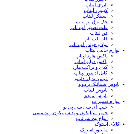
باتری لپتاپ
کیبورد لپتاپ
اسپیکر لپتاپ
جک برق لپ تاپ
فلت تصویر لپ تاپ
فن لپتاپ
قاب لپ تاپ
لولا و هولدر لپ تاپ
لوازم جانبی لپتاپ
باکس هارد لپتاپ
باکس درایو لپتاپ
کدی و براکت هارد
کابل اداپتور لپتاپ
فیش تبدیل آداپتور
بایوس شماتیک بردویو
بایوس لپتاپ
بایوس مودم
لوازم تعمیرات
چیپ آی سی سی پی یو
خمیر سیلیکون و پد سیلیکون و پد مسی
انواع پیچ لپ تاپ
کالای استوک
مانیتور استوک