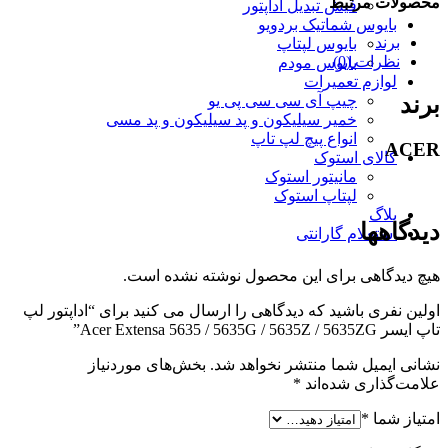
محصولات مرتبط
فیش تبدیل آداپتور
بایوس شماتیک بردویو
برند
بایوس لپتاپ
نظرات (0)
بایوس مودم
لوازم تعمیرات
چیپ آی سی سی پی یو
برند
خمیر سیلیکون و پد سیلیکون و پد مسی
انواع پیچ لپ تاپ
ACER
کالای استوک
مانیتور استوک
لپتاپ استوک
بلاگ
دیدگاهها
استعلام گارانتی
هیچ دیدگاهی برای این محصول نوشته نشده است.
اولین نفری باشید که دیدگاهی را ارسال می کنید برای “اداپتور لپ
تاپ ایسر Acer Extensa 5635 / 5635G / 5635Z / 5635ZG”
نشانی ایمیل شما منتشر نخواهد شد.
بخش‌های موردنیاز
علامت‌گذاری شده‌اند
*
امتیاز شما
*