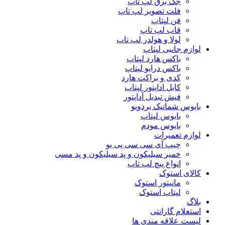
جک برق لپ تاپ
فلت تصویر لپ تاپ
فن لپتاپ
قاب لپ تاپ
لولا و هولدر لپ تاپ
لوازم جانبی لپتاپ
باکس هارد لپتاپ
باکس درایو لپتاپ
کدی و براکت هارد
کابل اداپتور لپتاپ
فیش تبدیل آداپتور
بایوس شماتیک بردویو
بایوس لپتاپ
بایوس مودم
لوازم تعمیرات
چیپ آی سی سی پی یو
خمیر سیلیکون و پد سیلیکون و پد مسی
انواع پیچ لپ تاپ
کالای استوک
مانیتور استوک
لپتاپ استوک
بلاگ
استعلام گارانتی
لیست علاقه مندی ها