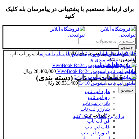
برای ارتباط مستقیم با پشتیبانی در پیامرسان بله کلیک
کنید
جستجو
خانه
قطعات لپتاپ
آداپتور لپتاپ
دسته بندی کالاها
آداپتور لپ تاپ ایسوس
اداپتور لپ تاپ
ورود / ثبت نام
ایسوس A415
0
لیست علاقه مندی ها
قطعات لپتاپ
0
مورد
/
0
ریال
اداپتور لپ تاپ ایسوس VivoBook R424
28,400,000
ریال
مقایسه
قطعات لپ تاپ (دسته بندی)
منو
اداپتور لپ تاپ ایسوس L410
20,531,400
ریال
جستجو
هارد لپ تاپ
رم لپ تاپ
باتری لپ تاپ
شارژر لپ تاپ
درایو لپ تاپ
برای بزرگنمایی کلیک کنید
فن لپ تاپ
قاب لپ تاپ
کیبورد لپ تاپ
اسپیکر لپ تاپ