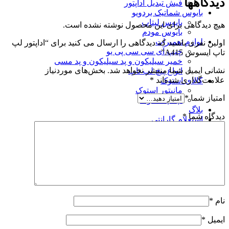
دیدگاهها
فیش تبدیل آداپتور
بایوس شماتیک بردویو
بایوس لپتاپ
هیچ دیدگاهی برای این محصول نوشته نشده است.
بایوس مودم
لوازم تعمیرات
اولین نفری باشید که دیدگاهی را ارسال می کنید برای “اداپتور لپ
چیپ آی سی سی پی یو
تاپ ایسوس A415”
خمیر سیلیکون و پد سیلیکون و پد مسی
نشانی ایمیل شما منتشر نخواهد شد.
بخش‌های موردنیاز
انواع پیچ لپ تاپ
علامت‌گذاری شده‌اند
*
کالای استوک
مانیتور استوک
امتیاز شما
*
لپتاپ استوک
بلاگ
دیدگاه شما
*
استعلام گارانتی
نام
*
ایمیل
*