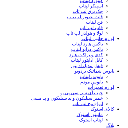
کیبورد لپتاپ
اسپیکر لپتاپ
جک برق لپ تاپ
فلت تصویر لپ تاپ
فن لپتاپ
قاب لپ تاپ
لولا و هولدر لپ تاپ
لوازم جانبی لپتاپ
باکس هارد لپتاپ
باکس درایو لپتاپ
کدی و براکت هارد
کابل اداپتور لپتاپ
فیش تبدیل آداپتور
بایوس شماتیک بردویو
بایوس لپتاپ
بایوس مودم
لوازم تعمیرات
چیپ آی سی سی پی یو
خمیر سیلیکون و پد سیلیکون و پد مسی
انواع پیچ لپ تاپ
کالای استوک
مانیتور استوک
لپتاپ استوک
بلاگ