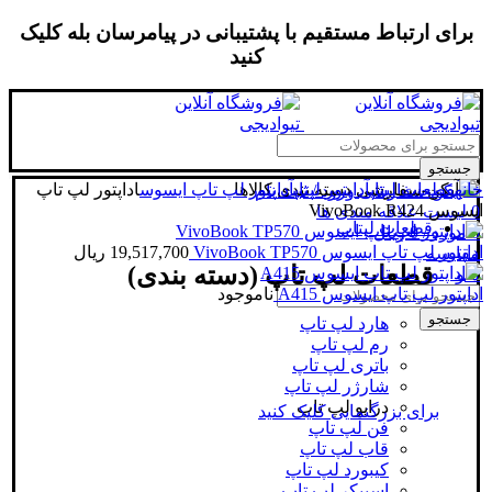
برای ارتباط مستقیم با پشتیبانی در پیامرسان بله کلیک
کنید
جستجو
خانه
قطعات لپتاپ
آداپتور لپتاپ
دسته بندی کالاها
آداپتور لپ تاپ ایسوس
اداپتور لپ تاپ
ورود / ثبت نام
ایسوس VivoBook R424
0
لیست علاقه مندی ها
قطعات لپتاپ
0
مورد
/
0
ریال
اداپتور لپ تاپ ایسوس VivoBook TP570
19,517,700
ریال
مقایسه
قطعات لپ تاپ (دسته بندی)
منو
اداپتور لپ تاپ ایسوس A415
ناموجود
جستجو
هارد لپ تاپ
رم لپ تاپ
باتری لپ تاپ
شارژر لپ تاپ
درایو لپ تاپ
برای بزرگنمایی کلیک کنید
فن لپ تاپ
قاب لپ تاپ
کیبورد لپ تاپ
اسپیکر لپ تاپ