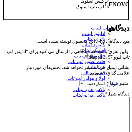
کیس استوک
LENOVO
لپ تاپ استوک
دیدگاهها
قطعات لپتاپ
آداپتور لپتاپ
باتری لپتاپ
هیچ دیدگاهی برای این محصول نوشته نشده است.
کیبورد لپتاپ
اسپیکر لپتاپ
اولین نفری باشید که دیدگاهی را ارسال می کنید برای “اداپتور لپ
جک برق لپ تاپ
تاپ لنوو Ideapad 3i 17”
فلت تصویر لپ تاپ
فن لپتاپ
نشانی ایمیل شما منتشر نخواهد شد.
بخش‌های موردنیاز
قاب لپ تاپ
علامت‌گذاری شده‌اند
*
لولا و هولدر لپ تاپ
امتیاز شما
*
لوازم جانبی لپتاپ
باکس هارد لپتاپ
دیدگاه شما
*
باکس درایو لپتاپ
کدی و براکت هارد
کابل اداپتور لپتاپ
فیش تبدیل آداپتور
بایوس شماتیک بردویو
بایوس لپتاپ
بایوس مودم