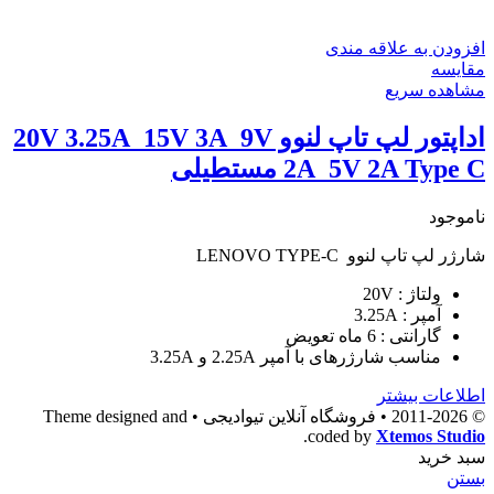
افزودن به علاقه مندی
مقایسه
مشاهده سریع
اداپتور لپ تاپ لنوو 20V 3.25A_15V 3A_9V
2A_5V 2A Type C مستطیلی
ناموجود
شارژر لپ تاپ لنوو LENOVO TYPE-C
ولتاژ : 20V
آمپر : 3.25A
گارانتی : 6 ماه تعویض
مناسب شارژرهای با آمپر 2.25A و 3.25A
اطلاعات بیشتر
© 2011-2026 • فروشگاه آنلاین تیوادیجی • Theme designed and
.
coded by
Xtemos Studio
سبد خرید
بستن