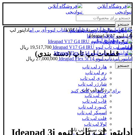
جستجو
خانه
قطعات لپتاپ
آداپتور لپتاپ
دسته بندی کالاها
آداپتور لپتاپ لنوو-آی بی ام
اداپتور لپ
ورود / ثبت نام
تاپ لنوو Ideapad 3i 17
0
لیست علاقه مندی ها
قطعات لپتاپ
0
مورد
/
0
ریال
اداپتور لپ تاپ لنوو Ideapad V17 G4 IRU
19,517,700
ریال
مقایسه
قطعات لپ تاپ (دسته بندی)
منو
اداپتور لپ تاپ لنوو Ideapad Flex 5i 14
27,000,000
ریال
جستجو
هارد لپ تاپ
رم لپ تاپ
باتری لپ تاپ
شارژر لپ تاپ
درایو لپ تاپ
برای بزرگنمایی کلیک کنید
فن لپ تاپ
قاب لپ تاپ
کیبورد لپ تاپ
اسپیکر لپ تاپ
فلت لپ تاپ
لولا لپ تاپ
اداپتور لپ تاپ لنوو Ideapad 3i
هیت سینک لپ تاپ