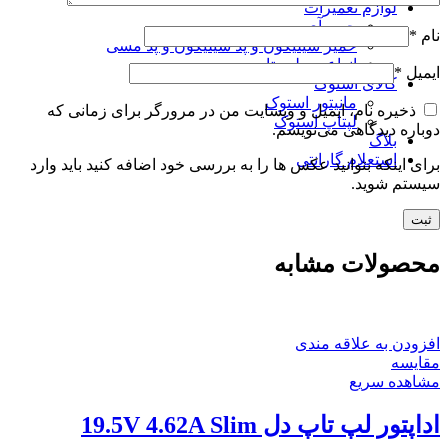
لوازم تعمیرات
چیپ آی سی سی پی یو
نام
*
خمیر سیلیکون و پد سیلیکون و پد مسی
انواع پیچ لپ تاپ
ایمیل
*
کالای استوک
مانیتور استوک
ذخیره نام، ایمیل و وبسایت من در مرورگر برای زمانی که
لپتاپ استوک
دوباره دیدگاهی می‌نویسم.
بلاگ
استعلام گارانتی
برای اینکه بتوانید عکس ها را به بررسی خود اضافه کنید باید وارد
سیستم شوید.
محصولات مشابه
افزودن به علاقه مندی
مقایسه
مشاهده سریع
اداپتور لپ تاپ دل 19.5V 4.62A Slim