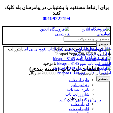
برای ارتباط مستقیم با پشتیبانی در پیامرسان بله کلیک
کنید
09199222194
جستجو
خانه
قطعات لپتاپ
آداپتور لپتاپ
دسته بندی کالاها
آداپتور لپتاپ لنوو-آی بی ام
اداپتور لپ
ورود / ثبت نام
تاپ لنوو Ideapad Yoga 720-12IKB
0
لیست علاقه مندی ها
قطعات لپتاپ
0
مورد
/
0
ریال
اداپتور لپ تاپ لنوو Ideapad S145
ناموجود
مقایسه
قطعات لپ تاپ (دسته بندی)
منو
اداپتور لپ تاپ لنوو Ideapad C340
24,400,000
ریال
جستجو
هارد لپ تاپ
رم لپ تاپ
باتری لپ تاپ
شارژر لپ تاپ
درایو لپ تاپ
برای بزرگنمایی کلیک کنید
فن لپ تاپ
قاب لپ تاپ