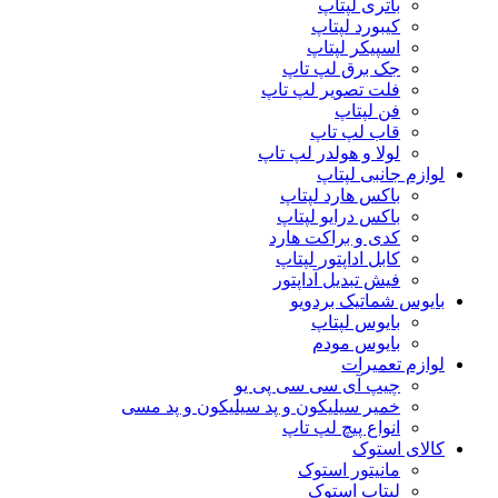
باتری لپتاپ
کیبورد لپتاپ
اسپیکر لپتاپ
جک برق لپ تاپ
فلت تصویر لپ تاپ
فن لپتاپ
قاب لپ تاپ
لولا و هولدر لپ تاپ
لوازم جانبی لپتاپ
باکس هارد لپتاپ
باکس درایو لپتاپ
کدی و براکت هارد
کابل اداپتور لپتاپ
فیش تبدیل آداپتور
بایوس شماتیک بردویو
بایوس لپتاپ
بایوس مودم
لوازم تعمیرات
چیپ آی سی سی پی یو
خمیر سیلیکون و پد سیلیکون و پد مسی
انواع پیچ لپ تاپ
کالای استوک
مانیتور استوک
لپتاپ استوک