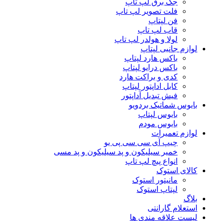
جک برق لپ تاپ
فلت تصویر لپ تاپ
فن لپتاپ
قاب لپ تاپ
لولا و هولدر لپ تاپ
لوازم جانبی لپتاپ
باکس هارد لپتاپ
باکس درایو لپتاپ
کدی و براکت هارد
کابل اداپتور لپتاپ
فیش تبدیل آداپتور
بایوس شماتیک بردویو
بایوس لپتاپ
بایوس مودم
لوازم تعمیرات
چیپ آی سی سی پی یو
خمیر سیلیکون و پد سیلیکون و پد مسی
انواع پیچ لپ تاپ
کالای استوک
مانیتور استوک
لپتاپ استوک
بلاگ
استعلام گارانتی
لیست علاقه مندی ها