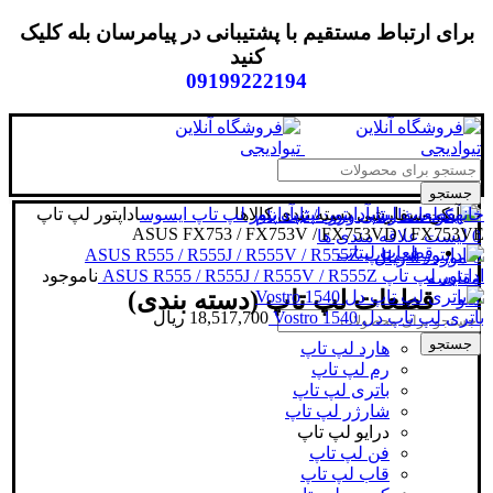
برای ارتباط مستقیم با پشتیبانی در پیامرسان بله کلیک
کنید
09199222194
جستجو
خانه
قطعات لپتاپ
آداپتور لپتاپ
دسته بندی کالاها
آداپتور لپ تاپ ایسوس
اداپتور لپ تاپ
ورود / ثبت نام
ASUS FX753 / FX753V / FX753VD / FX753VE
0
لیست علاقه مندی ها
قطعات لپتاپ
0
مورد
/
0
ریال
اداپتور لپ تاپ ASUS R555 / R555J / R555V / R555Z
ناموجود
مقایسه
قطعات لپ تاپ (دسته بندی)
منو
باتری لپ تاپ دل Vostro 1540
18,517,700
ریال
جستجو
هارد لپ تاپ
رم لپ تاپ
باتری لپ تاپ
شارژر لپ تاپ
درایو لپ تاپ
فن لپ تاپ
قاب لپ تاپ