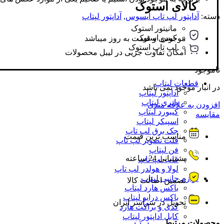
کالای استوک
دسته:
آداپتور لپ تاپ ایسوس
,
آداپتور لپتاپ
مانیتور استوک
کیس استوک
موجودی و قیمت به روز میباشد
لپ تاپ استوک
امکان تفاوت جزیی در لیبل محصولات
ناموجود
قطعات لپتاپ
در انبار موجود نمی باشد
آداپتور لپتاپ
باتری لپتاپ
افزودن به علاقه مندی
کیبورد لپتاپ
مقایسه
اسپیکر لپتاپ
جک برق لپ تاپ
مناسب ترین قیمت
فلت تصویر لپ تاپ
فن لپتاپ
پشتیبانی 24 ساعته
قاب لپ تاپ
لولا و هولدر لپ تاپ
لوازم جانبی لپتاپ
تضمین اصالت کالا
باکس هارد لپتاپ
باکس درایو لپتاپ
تحویل در سراسر ایران
کدی و براکت هارد
کابل اداپتور لپتاپ
محصولات مرتبط