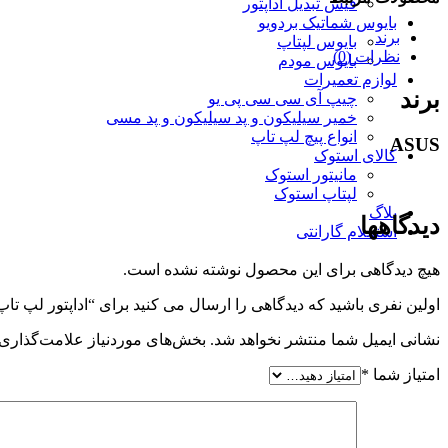
فیش تبدیل آداپتور
بایوس شماتیک بردویو
برند
بایوس لپتاپ
نظرات (0)
بایوس مودم
لوازم تعمیرات
برند
چیپ آی سی سی پی یو
خمیر سیلیکون و پد سیلیکون و پد مسی
انواع پیچ لپ تاپ
ASUS
کالای استوک
مانیتور استوک
لپتاپ استوک
بلاگ
دیدگاهها
استعلام گارانتی
هیچ دیدگاهی برای این محصول نوشته نشده است.
اولین نفری باشید که دیدگاهی را ارسال می کنید برای “اداپتور لپ تاپ SUS R555 / R555J / R555V / R555Z
نشانی ایمیل شما منتشر نخواهد شد.
بخش‌های موردنیاز علامت‌گذاری 
امتیاز شما
*