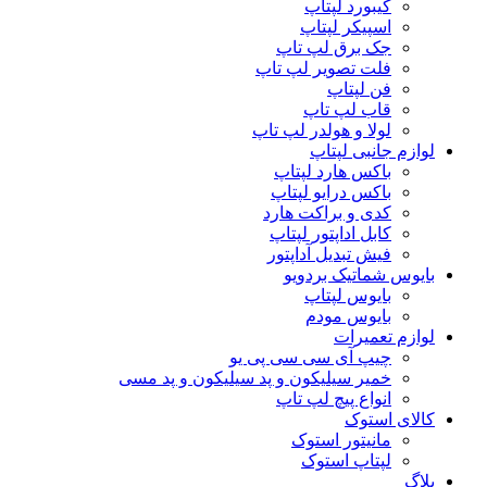
کیبورد لپتاپ
اسپیکر لپتاپ
جک برق لپ تاپ
فلت تصویر لپ تاپ
فن لپتاپ
قاب لپ تاپ
لولا و هولدر لپ تاپ
لوازم جانبی لپتاپ
باکس هارد لپتاپ
باکس درایو لپتاپ
کدی و براکت هارد
کابل اداپتور لپتاپ
فیش تبدیل آداپتور
بایوس شماتیک بردویو
بایوس لپتاپ
بایوس مودم
لوازم تعمیرات
چیپ آی سی سی پی یو
خمیر سیلیکون و پد سیلیکون و پد مسی
انواع پیچ لپ تاپ
کالای استوک
مانیتور استوک
لپتاپ استوک
بلاگ