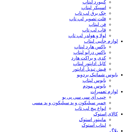
کیبورد لپتاپ
اسپیکر لپتاپ
جک برق لپ تاپ
فلت تصویر لپ تاپ
فن لپتاپ
قاب لپ تاپ
لولا و هولدر لپ تاپ
لوازم جانبی لپتاپ
باکس هارد لپتاپ
باکس درایو لپتاپ
کدی و براکت هارد
کابل اداپتور لپتاپ
فیش تبدیل آداپتور
بایوس شماتیک بردویو
بایوس لپتاپ
بایوس مودم
لوازم تعمیرات
چیپ آی سی سی پی یو
خمیر سیلیکون و پد سیلیکون و پد مسی
انواع پیچ لپ تاپ
کالای استوک
مانیتور استوک
لپتاپ استوک
بلاگ