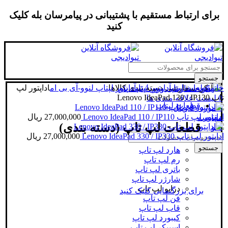
برای ارتباط مستقیم با پشتیبانی در پیامرسان بله کلیک
کنید
جستجو
خانه
قطعات لپتاپ
آداپتور لپتاپ
دسته بندی کالاها
آداپتور لپتاپ لنوو-آی بی ام
اداپتور لپ
ورود / ثبت نام
تاپ Lenovo IdeaPad 130 / IP130
0
لیست علاقه مندی ها
قطعات لپتاپ
0
مورد
/
0
ریال
اداپتور لپ تاپ Lenovo IdeaPad 110 / IP110
27,000,000
ریال
مقایسه
قطعات لپ تاپ (دسته بندی)
منو
اداپتور لپ تاپ Lenovo IdeaPad 330 / IP330
27,000,000
ریال
جستجو
هارد لپ تاپ
رم لپ تاپ
باتری لپ تاپ
شارژر لپ تاپ
درایو لپ تاپ
برای بزرگنمایی کلیک کنید
فن لپ تاپ
قاب لپ تاپ
کیبورد لپ تاپ
اسپیکر لپ تاپ