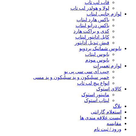
قاب لپ تاپ
لولا و هولدر لپ تاپ
لوازم جانبی لپتاپ
باکس هارد لپتاپ
باکس درایو لپتاپ
کدی و براکت هارد
کابل اداپتور لپتاپ
فیش تبدیل آداپتور
بایوس شماتیک بردویو
بایوس لپتاپ
بایوس مودم
لوازم تعمیرات
چیپ آی سی سی پی یو
خمیر سیلیکون و پد سیلیکون و پد مسی
انواع پیچ لپ تاپ
کالای استوک
مانیتور استوک
لپتاپ استوک
بلاگ
استعلام گارانتی
لیست علاقه مندی ها
مقایسه
ورود / ثبت نام