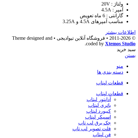
ولتاژ : 20V
آمپر : 4.5A
گارانتی : 6 ماه تعویض
مناسب آمپرهای 4.5A و 3.25A
اطلاعات بیشتر
© 2011-2026 • فروشگاه آنلاین تیوادیجی • Theme designed and
.
coded by
Xtemos Studio
سبد خرید
بستن
منو
دسته بندی ها
قطعات لپتاپ
قطعات لپتاپ
آداپتور لپتاپ
باتری لپتاپ
کیبورد لپتاپ
اسپیکر لپتاپ
جک برق لپ تاپ
فلت تصویر لپ تاپ
فن لپتاپ