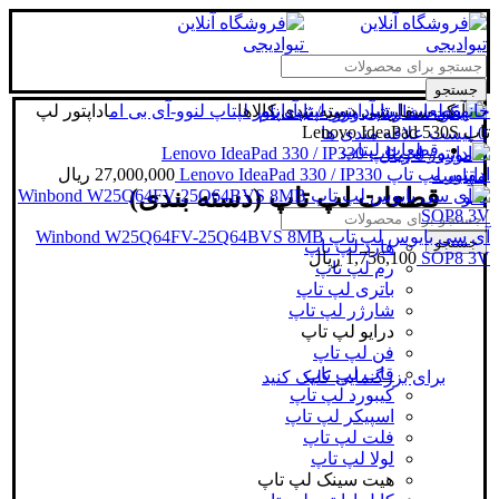
جستجو
خانه
قطعات لپتاپ
آداپتور لپتاپ
دسته بندی کالاها
آداپتور لپتاپ لنوو-آی بی ام
اداپتور لپ
ورود / ثبت نام
تاپ Lenovo IdeaPad 530S
0
لیست علاقه مندی ها
قطعات لپتاپ
0
مورد
/
0
ریال
اداپتور لپ تاپ Lenovo IdeaPad 330 / IP330
27,000,000
ریال
مقایسه
قطعات لپ تاپ (دسته بندی)
منو
آی سی بایوس لپ تاپ Winbond W25Q64FV-25Q64BVS 8MB
جستجو
هارد لپ تاپ
SOP8 3V
1,756,100
ریال
رم لپ تاپ
باتری لپ تاپ
شارژر لپ تاپ
درایو لپ تاپ
فن لپ تاپ
قاب لپ تاپ
برای بزرگنمایی کلیک کنید
کیبورد لپ تاپ
اسپیکر لپ تاپ
فلت لپ تاپ
لولا لپ تاپ
هیت سینک لپ تاپ