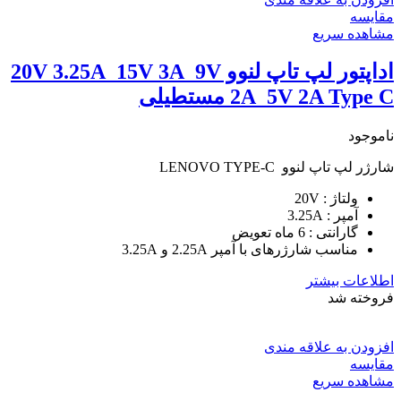
مقایسه
مشاهده سریع
اداپتور لپ تاپ لنوو 20V 3.25A_15V 3A_9V
2A_5V 2A Type C مستطیلی
ناموجود
شارژر لپ تاپ لنوو LENOVO TYPE-C
ولتاژ : 20V
آمپر : 3.25A
گارانتی : 6 ماه تعویض
مناسب شارژرهای با آمپر 2.25A و 3.25A
اطلاعات بیشتر
فروخته شد
افزودن به علاقه مندی
مقایسه
مشاهده سریع