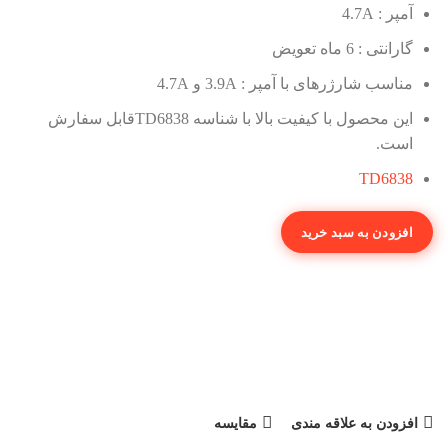
آمپر : 4.7A
گارانتی : 6 ماه تعویض
مناسب شارژرهای با آمپر : 3.9A و 4.7A
این محصول با کیفیت بالا با
شناسه TD6838
قابل سفارش
است.
TD6838
افزودن به سبد خرید
افزودن به علاقه مندی
مقایسه