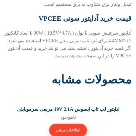
تبدیل ولتاژ برق متناوب به برق مستقیم است.
قیمت خرید آداپتور سونی VPCEE
آداپتور سرفیش سونی با توان 90W ( 19.5V*4.7A ) با ابعاد کانکتور
6.5*4.4MM برای لپ تاپ سونی مدل VPCEE استفاده می شود.
اگر قصد خرید آداپتور داشتید شما می توانید خرید و قیمت آداپتور
VPCEE را در این صفحه مشاهده نمایید.
محصولات مشابه
فروخته شد
اداپتور لپ تاپ ایسوس 19V 2.1A مربعی-سرموبایلی
ناموجود
اطلاعات بیشتر