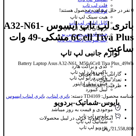
فلت لپ تاپ
0
نفر در حال مشاهده محصول هستند!
لولا لپ تاپ
هیت سینک لپ تاپ
باتری لپ تاپ ایسوس A32-N61-
کابل اداپتور لپ تاپ
برد های داخلی لپ تاپ
6Cell Tiva Plus مشکی-49 وات
چیپ-ای سی-سی پی یو
جک-سوکت-دکمه لپ تاپ
ساعت
لوازم جانبی لپ تاپ
Battery Laptop Asus A32-N61_M50-6Cell Tiva Plus_49Wh
کدی و براکت هارد
باکس هارد لپ تاپ
گارانتی : 6 ماه تعویض
باکس درایو لپ تاپ
تعداد سلول : 6
فیش تبدیل اداپتور
ظرفیت : 4400mAh
لیبل کیبورد
شناسه محصول:
TD4169
دسته:
باتری لپتاپ
,
باتری لپتاپ ایسوس
بایوس-شماتیک-بردویو
موجودی و قیمت به روز میباشد
بایوس لپ تاپ
امکان تفاوت جزیی در لیبل محصولات
شماتیک لپ تاپ
بردویو لپ تاپ
21,558,800
ریال