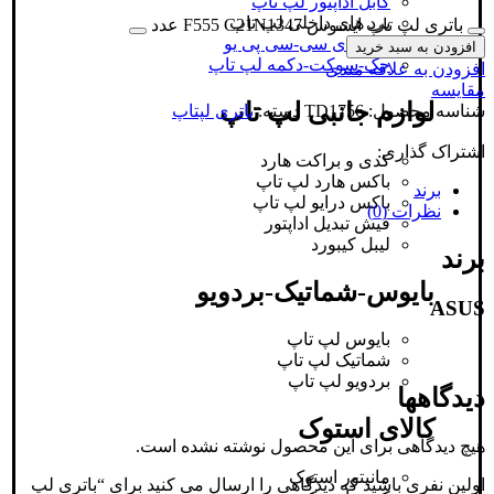
کابل اداپتور لپ تاپ
برد های داخلی لپ تاپ
باتری لپ تاپ ایسوس F555 C21N1347 عدد
چیپ-ای سی-سی پی یو
افزودن به سبد خرید
جک-سوکت-دکمه لپ تاپ
افزودن به علاقه مندی
مقایسه
لوازم جانبی لپ تاپ
شناسه محصول:
TD1756
دسته:
باتری لپتاپ
اشتراک گذاری:
کدی و براکت هارد
باکس هارد لپ تاپ
برند
باکس درایو لپ تاپ
نظرات (0)
فیش تبدیل اداپتور
لیبل کیبورد
برند
بایوس-شماتیک-بردویو
ASUS
بایوس لپ تاپ
شماتیک لپ تاپ
بردویو لپ تاپ
دیدگاهها
کالای استوک
هیچ دیدگاهی برای این محصول نوشته نشده است.
مانیتور استوک
اولین نفری باشید که دیدگاهی را ارسال می کنید برای “باتری لپ