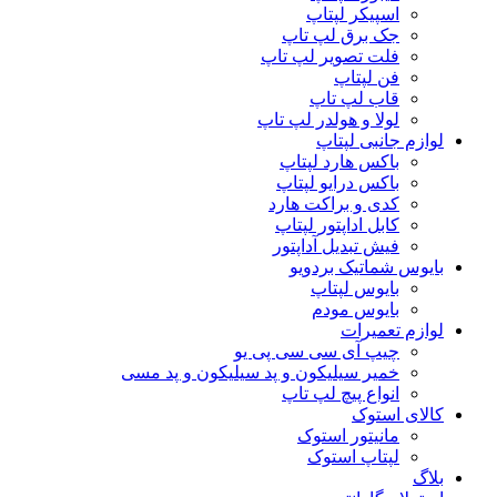
اسپیکر لپتاپ
جک برق لپ تاپ
فلت تصویر لپ تاپ
فن لپتاپ
قاب لپ تاپ
لولا و هولدر لپ تاپ
لوازم جانبی لپتاپ
باکس هارد لپتاپ
باکس درایو لپتاپ
کدی و براکت هارد
کابل اداپتور لپتاپ
فیش تبدیل آداپتور
بایوس شماتیک بردویو
بایوس لپتاپ
بایوس مودم
لوازم تعمیرات
چیپ آی سی سی پی یو
خمیر سیلیکون و پد سیلیکون و پد مسی
انواع پیچ لپ تاپ
کالای استوک
مانیتور استوک
لپتاپ استوک
بلاگ