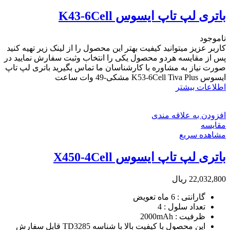
باتری لپ تاپ ایسوس K43-6Cell
ناموجود
کاربر عزیز میتوانید کیفیت بهتر این محصول را از لینک زیر تهیه کنید
پس از مقایسه هردو محصول یکی را انتخاب وثبت سفارش نمایید در
صورت نیاز به مشاوره با کارشناسان ما تماس بگیرید باتری لپ تاپ
ایسوس K53-6Cell Tiva Plus مشکی-49 وات ساعت
اطلاعات بیشتر
افزودن به علاقه مندی
مقایسه
مشاهده سریع
باتری لپ تاپ ایسوس X450-4Cell
22,032,800
ریال
گارانتی : 6 ماه تعویض
تعداد سلول : 4
ظرفیت : 2000mAh
این محصول با کیفیت بالا با
شناسه TD3285
قابل سفارش