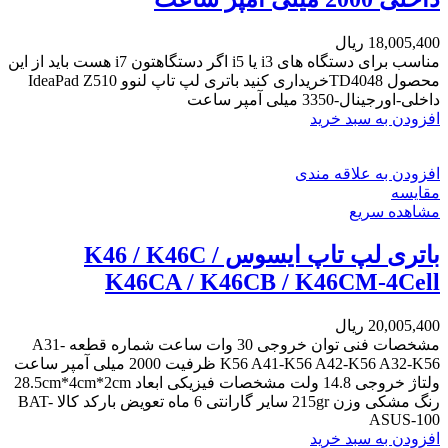
18,005,400
ریال
مناسب برای دستگاه های i3 یا i5 اگر دستگاهتون i7 هست باید از این
محصول TD4048خریداری کنید باتری لپ تاپ لنوو IdeaPad Z510
داخلی-اورجینال-3350 میلی آمپر ساعت
افزودن به سبد خرید
افزودن به علاقه مندی
مقایسه
مشاهده سریع
باتری لپ تاپ ایسوس K46 / K46C /
K46CA / K46CB / K46CM-4Cell
20,005,400
ریال
مشخصات فنی توان خروجی 30 وات ساعت شماره قطعه A31-
K56 A41-K56 A42-K56 A32-K56 ظرفیت 2000 میلی آمپر ساعت
ولتاژ خروجی 14.8 ولت مشخصات فیزیکی ابعاد 28.5cm*4cm*2cm
رنگ مشکی وزن 215gr سایر گارانتی 6 ماه تعویض بارکد کالا BAT-
ASUS-100
افزودن به سبد خرید