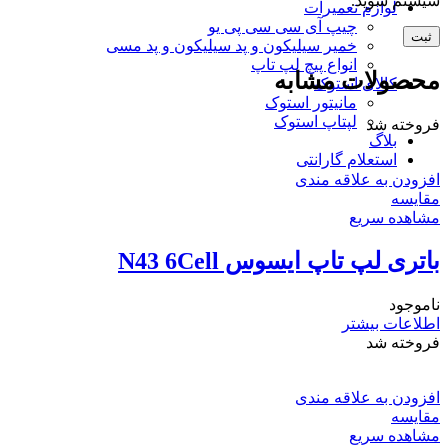
سیستم شوید.
لوازم تعمیرات
چیپ آی سی سی پی یو
خمیر سیلیکون و پد سیلیکون و پد مسی
انواع پیچ لپ تاپ
محصولات مشابه
کالای استوک
مانیتور استوک
لپتاپ استوک
فروخته شد
بلاگ
استعلام گارانتی
افزودن به علاقه مندی
مقایسه
مشاهده سریع
باتری لپ تاپ ایسوس N43 6Cell
ناموجود
اطلاعات بیشتر
فروخته شد
افزودن به علاقه مندی
مقایسه
مشاهده سریع