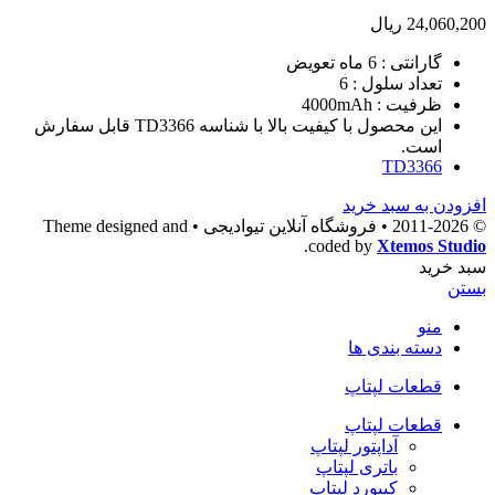
24,060,200
ریال
گارانتی : 6 ماه تعویض
تعداد سلول : 6
ظرفیت : 4000mAh
این محصول با کیفیت بالا با
شناسه
TD3366
قابل سفارش
است.
TD3366
افزودن به سبد خرید
© 2011-2026 • فروشگاه آنلاین تیوادیجی • Theme designed and
.
coded by
Xtemos Studio
سبد خرید
بستن
منو
دسته بندی ها
قطعات لپتاپ
قطعات لپتاپ
آداپتور لپتاپ
باتری لپتاپ
کیبورد لپتاپ