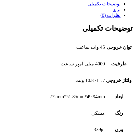
توضیحات تکمیلی
برند
نظرات (0)
توضیحات تکمیلی
توان خروجی
45 وات ساعت
ظرفیت
4000 میلی آمپر ساعت
ولتاژ خروجی
11.7~10.8 ولت
ابعاد
272mm*51.85mm*49.94mm
رنگ
مشکی
وزن
339gr