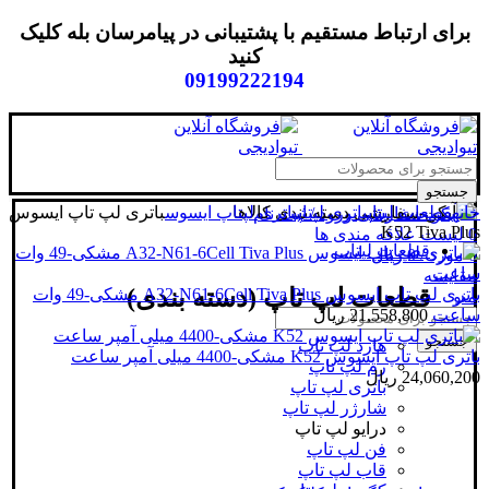
برای ارتباط مستقیم با پشتیبانی در پیامرسان بله کلیک
کنید
09199222194
جستجو
خانه
قطعات لپتاپ
باتری لپتاپ
دسته بندی کالاها
باتری لپتاپ ایسوس
باتری لپ تاپ ایسوس
ورود / ثبت نام
K52 Tiva Plus
0
لیست علاقه مندی ها
قطعات لپتاپ
0
مورد
/
0
ریال
مقایسه
قطعات لپ تاپ (دسته بندی)
باتری لپ تاپ ایسوس A32-N61-6Cell Tiva Plus مشکی-49 وات
منو
ساعت
21,558,800
ریال
جستجو
هارد لپ تاپ
باتری لپ تاپ ایسوس K52 مشکی-4400 میلی آمپر ساعت
رم لپ تاپ
24,060,200
ریال
باتری لپ تاپ
شارژر لپ تاپ
درایو لپ تاپ
فن لپ تاپ
قاب لپ تاپ