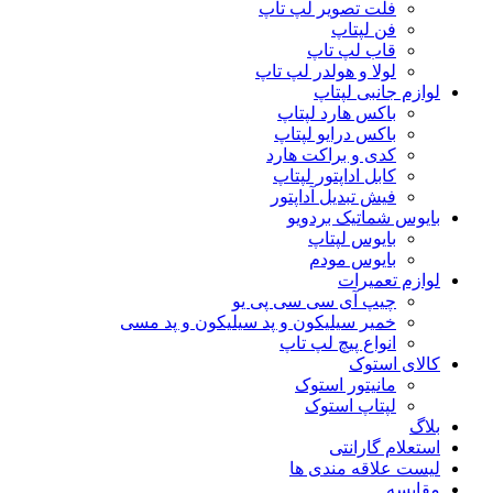
فلت تصویر لپ تاپ
فن لپتاپ
قاب لپ تاپ
لولا و هولدر لپ تاپ
لوازم جانبی لپتاپ
باکس هارد لپتاپ
باکس درایو لپتاپ
کدی و براکت هارد
کابل اداپتور لپتاپ
فیش تبدیل آداپتور
بایوس شماتیک بردویو
بایوس لپتاپ
بایوس مودم
لوازم تعمیرات
چیپ آی سی سی پی یو
خمیر سیلیکون و پد سیلیکون و پد مسی
انواع پیچ لپ تاپ
کالای استوک
مانیتور استوک
لپتاپ استوک
بلاگ
استعلام گارانتی
لیست علاقه مندی ها
مقایسه