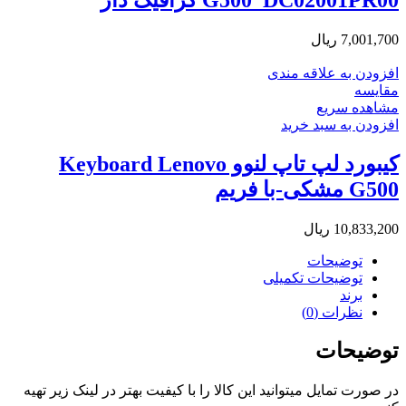
7,001,700
ریال
افزودن به علاقه مندی
مقایسه
مشاهده سریع
افزودن به سبد خرید
کیبورد لپ تاپ لنوو Keyboard Lenovo
G500 مشکی-با فریم
10,833,200
ریال
توضیحات
توضیحات تکمیلی
برند
نظرات (0)
توضیحات
در صورت تمایل میتوانید این کالا را با کیفیت بهتر در لینک زیر تهیه