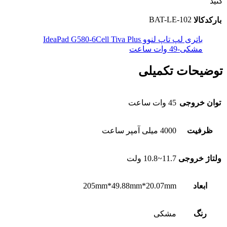
کنید
BAT-LE-102
بارکدکالا
باتری لپ تاپ لنوو IdeaPad G580-6Cell Tiva Plus
مشکی-49 وات ساعت
توضیحات تکمیلی
توان خروجی
45 وات ساعت
ظرفیت
4000 میلی آمپر ساعت
ولتاژ خروجی
11.7~10.8 ولت
ابعاد
205mm*49.88mm*20.07mm
رنگ
مشکی