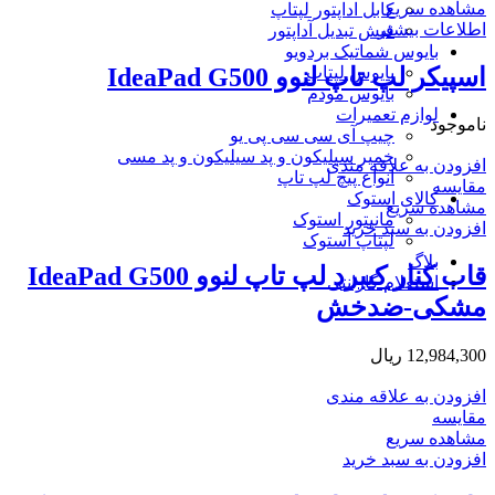
مشاهده سریع
کابل اداپتور لپتاپ
اطلاعات بیشتر
فیش تبدیل آداپتور
بایوس شماتیک بردویو
اسپیکر لپ تاپ لنوو IdeaPad G500
بایوس لپتاپ
بایوس مودم
لوازم تعمیرات
ناموجود
چیپ آی سی سی پی یو
خمیر سیلیکون و پد سیلیکون و پد مسی
افزودن به علاقه مندی
انواع پیچ لپ تاپ
مقایسه
کالای استوک
مشاهده سریع
مانیتور استوک
افزودن به سبد خرید
لپتاپ استوک
بلاگ
قاب کنار کیبرد لپ تاپ لنوو IdeaPad G500
استعلام گارانتی
مشکی-ضدخش
12,984,300
ریال
افزودن به علاقه مندی
مقایسه
مشاهده سریع
افزودن به سبد خرید