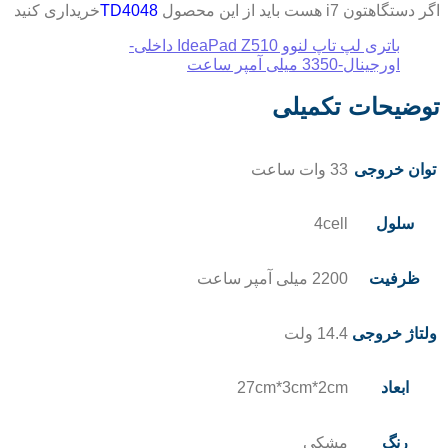
اگر دستگاهتون i7 هست باید از این محصول
TD4048
خریداری کنید
باتری لپ تاپ لنوو IdeaPad Z510 داخلی-
اورجینال-3350 میلی آمپر ساعت
توضیحات تکمیلی
توان خروجی
33 وات ساعت
سلول
4cell
ظرفیت
2200 میلی آمپر ساعت
ولتاژ خروجی
14.4 ولت
ابعاد
27cm*3cm*2cm
رنگ
مشکی