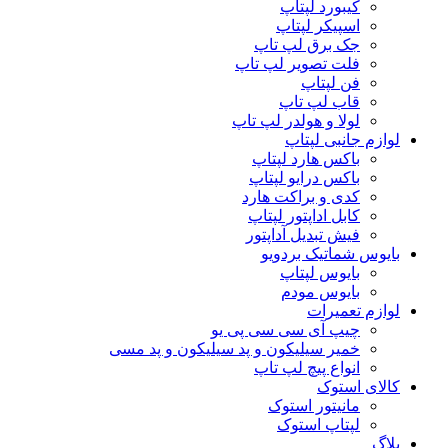
کیبورد لپتاپ
اسپیکر لپتاپ
جک برق لپ تاپ
فلت تصویر لپ تاپ
فن لپتاپ
قاب لپ تاپ
لولا و هولدر لپ تاپ
لوازم جانبی لپتاپ
باکس هارد لپتاپ
باکس درایو لپتاپ
کدی و براکت هارد
کابل اداپتور لپتاپ
فیش تبدیل آداپتور
بایوس شماتیک بردویو
بایوس لپتاپ
بایوس مودم
لوازم تعمیرات
چیپ آی سی سی پی یو
خمیر سیلیکون و پد سیلیکون و پد مسی
انواع پیچ لپ تاپ
کالای استوک
مانیتور استوک
لپتاپ استوک
بلاگ