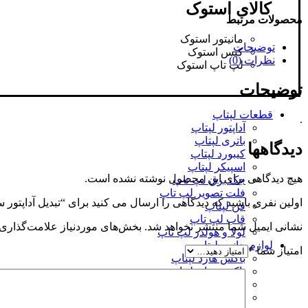
کالای استوک
محصولات مرتبط
مانیتور استوک
توضیحات
کیس استوک
نظرات (0)
لپ تاپ استوک
توضیحات
قطعات لپتاپ
.
آداپتور لپتاپ
باتری لپتاپ
دیدگاهها
کیبورد لپتاپ
اسپیکر لپتاپ
هیچ دیدگاهی برای این محصول نوشته نشده است.
جک برق لپ تاپ
فلت تصویر لپ تاپ
اولین نفری باشید که دیدگاهی را ارسال می کنید برای “تبدیل آداپتو
فن لپتاپ
قاب لپ تاپ
نشانی ایمیل شما منتشر نخواهد شد.
بخش‌های موردنیاز علامت‌گذاری 
لولا و هولدر لپ تاپ
لوازم جانبی لپتاپ
امتیاز شما
*
باکس هارد لپتاپ
باکس درایو لپتاپ
کدی و براکت هارد
کابل اداپتور لپتاپ