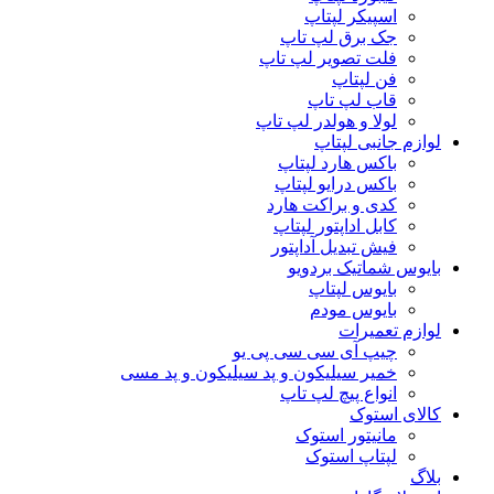
اسپیکر لپتاپ
جک برق لپ تاپ
فلت تصویر لپ تاپ
فن لپتاپ
قاب لپ تاپ
لولا و هولدر لپ تاپ
لوازم جانبی لپتاپ
باکس هارد لپتاپ
باکس درایو لپتاپ
کدی و براکت هارد
کابل اداپتور لپتاپ
فیش تبدیل آداپتور
بایوس شماتیک بردویو
بایوس لپتاپ
بایوس مودم
لوازم تعمیرات
چیپ آی سی سی پی یو
خمیر سیلیکون و پد سیلیکون و پد مسی
انواع پیچ لپ تاپ
کالای استوک
مانیتور استوک
لپتاپ استوک
بلاگ