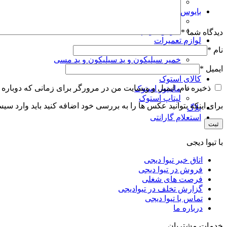
فیش تبدیل آداپتور
بایوس شماتیک بردویو
بایوس لپتاپ
بایوس مودم
دیدگاه شما
*
لوازم تعمیرات
چیپ آی سی سی پی یو
نام
*
خمیر سیلیکون و پد سیلیکون و پد مسی
ایمیل
*
انواع پیچ لپ تاپ
کالای استوک
ذخیره نام، ایمیل و وبسایت من در مرورگر برای زمانی که دوباره 
مانیتور استوک
لپتاپ استوک
برای اینکه بتوانید عکس ها را به بررسی خود اضافه کنید باید وارد سی
بلاگ
استعلام گارانتی
با تیوا دیجی
اتاق خبر تیوا دیجی
فروش در تیوا دیجی
فرصت های شغلی
گزارش تخلف در تیوادیجی
تماس با تیوا دیجی
درباره ما
خدمات مشتریان