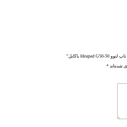
Ide باکابل”
 شده‌اند
*