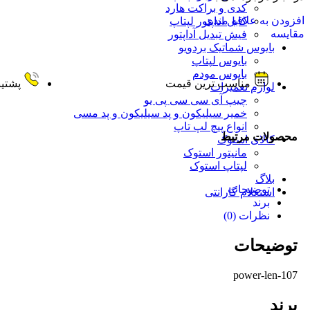
کدی و براکت هارد
افزودن به علاقه مندی
کابل اداپتور لپتاپ
مقایسه
فیش تبدیل آداپتور
بایوس شماتیک بردویو
بایوس لپتاپ
بایوس مودم
مناسب ترین قیمت
پشتیبانی 
لوازم تعمیرات
چیپ آی سی سی پی یو
خمیر سیلیکون و پد سیلیکون و پد مسی
انواع پیچ لپ تاپ
محصولات مرتبط
کالای استوک
مانیتور استوک
لپتاپ استوک
بلاگ
توضیحات
استعلام گارانتی
برند
نظرات (0)
توضیحات
power-len-107
برند