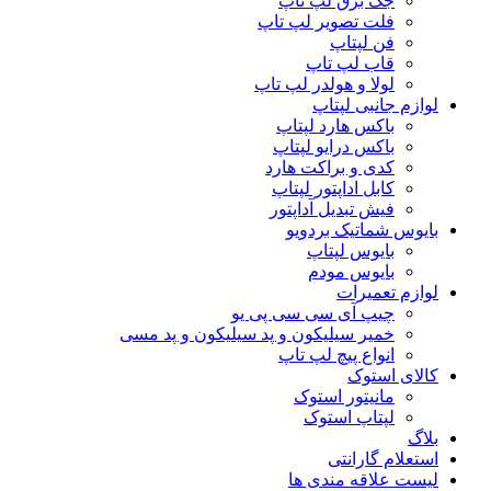
جک برق لپ تاپ
فلت تصویر لپ تاپ
فن لپتاپ
قاب لپ تاپ
لولا و هولدر لپ تاپ
لوازم جانبی لپتاپ
باکس هارد لپتاپ
باکس درایو لپتاپ
کدی و براکت هارد
کابل اداپتور لپتاپ
فیش تبدیل آداپتور
بایوس شماتیک بردویو
بایوس لپتاپ
بایوس مودم
لوازم تعمیرات
چیپ آی سی سی پی یو
خمیر سیلیکون و پد سیلیکون و پد مسی
انواع پیچ لپ تاپ
کالای استوک
مانیتور استوک
لپتاپ استوک
بلاگ
استعلام گارانتی
لیست علاقه مندی ها