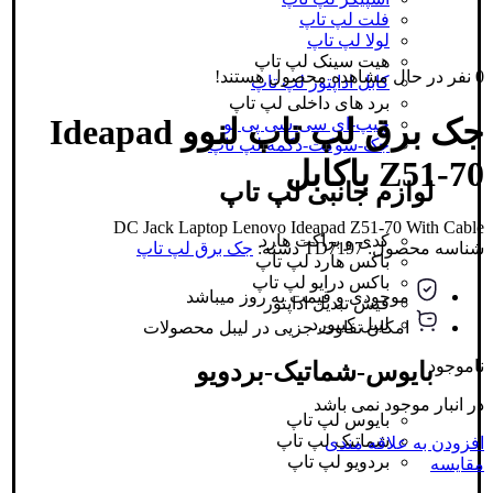
فلت لپ تاپ
لولا لپ تاپ
هیت سینک لپ تاپ
0
نفر در حال مشاهده محصول هستند!
کابل اداپتور لپ تاپ
برد های داخلی لپ تاپ
جک برق لپ تاپ لنوو Ideapad
چیپ-ای سی-سی پی یو
جک-سوکت-دکمه لپ تاپ
Z51-70 باکابل
لوازم جانبی لپ تاپ
DC Jack Laptop Lenovo Ideapad Z51-70 With Cable
کدی و براکت هارد
شناسه محصول:
TD7197
دسته:
جک برق لپ تاپ
باکس هارد لپ تاپ
باکس درایو لپ تاپ
موجودی و قیمت به روز میباشد
فیش تبدیل اداپتور
لیبل کیبورد
امکان تفاوت جزیی در لیبل محصولات
ناموجود
بایوس-شماتیک-بردویو
در انبار موجود نمی باشد
بایوس لپ تاپ
شماتیک لپ تاپ
افزودن به علاقه مندی
بردویو لپ تاپ
مقایسه