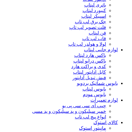
باتری لپتاپ
کیبورد لپتاپ
اسپیکر لپتاپ
جک برق لپ تاپ
فلت تصویر لپ تاپ
فن لپتاپ
قاب لپ تاپ
لولا و هولدر لپ تاپ
لوازم جانبی لپتاپ
باکس هارد لپتاپ
باکس درایو لپتاپ
کدی و براکت هارد
کابل اداپتور لپتاپ
فیش تبدیل آداپتور
بایوس شماتیک بردویو
بایوس لپتاپ
بایوس مودم
لوازم تعمیرات
چیپ آی سی سی پی یو
خمیر سیلیکون و پد سیلیکون و پد مسی
انواع پیچ لپ تاپ
کالای استوک
مانیتور استوک