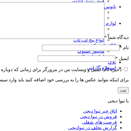
فیش تبدیل آداپتور
بایوس شماتیک بردویو
بایوس لپتاپ
بایوس مودم
لوازم تعمیرات
چیپ آی سی سی پی یو
خمیر سیلیکون و پد سیلیکون و پد مسی
دیدگاه شما
*
انواع پیچ لپ تاپ
کالای استوک
نام
*
مانیتور استوک
لپتاپ استوک
ایمیل
*
بلاگ
استعلام گارانتی
ذخیره نام، ایمیل و وبسایت من در مرورگر برای زمانی که دوباره 
برای اینکه بتوانید عکس ها را به بررسی خود اضافه کنید باید وارد سی
با تیوا دیجی
اتاق خبر تیوا دیجی
فروش در تیوا دیجی
فرصت های شغلی
گزارش تخلف در تیوادیجی