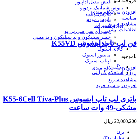
فروخته شد
فیش تبدیل آداپتور
بایوس شماتیک بردویو
افزودن به علاقه مندی
بایوس لپتاپ
مقایسه
بایوس مودم
مشاهده سریع
لوازم تعمیرات
اطلاعات بیشتر
چیپ آی سی سی پی یو
خمیر سیلیکون و پد سیلیکون و پد مسی
فن لپ تاپ ایسوس K55VD
انواع پیچ لپ تاپ
کالای استوک
مانیتور استوک
ناموجود
لپتاپ استوک
بلاگ
افزودن به علاقه مندی
استعلام گارانتی
مقایسه
مشاهده سریع
افزودن به سبد خرید
باتری لپ تاپ ایسوس K55-6Cell Tiva-Plus
مشکی-49 وات ساعت
22,060,200
ریال
برند
نظرات (0)