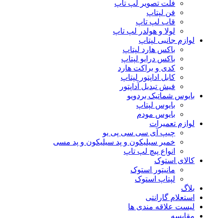
فلت تصویر لپ تاپ
فن لپتاپ
قاب لپ تاپ
لولا و هولدر لپ تاپ
لوازم جانبی لپتاپ
باکس هارد لپتاپ
باکس درایو لپتاپ
کدی و براکت هارد
کابل اداپتور لپتاپ
فیش تبدیل آداپتور
بایوس شماتیک بردویو
بایوس لپتاپ
بایوس مودم
لوازم تعمیرات
چیپ آی سی سی پی یو
خمیر سیلیکون و پد سیلیکون و پد مسی
انواع پیچ لپ تاپ
کالای استوک
مانیتور استوک
لپتاپ استوک
بلاگ
استعلام گارانتی
لیست علاقه مندی ها
مقایسه