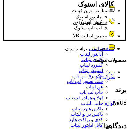
کالای استوک
مناسب ترین قیمت
مانیتور استوک
کیس استوک
پشتیبانی 24 ساعته
لپ تاپ استوک
تضمین اصالت کالا
قطعات لپتاپ
تحویل در سراسر ایران
آداپتور لپتاپ
باتری لپتاپ
محصولات مرتبط
کیبورد لپتاپ
اسپیکر لپتاپ
برند
جک برق لپ تاپ
نظرات (0)
فلت تصویر لپ تاپ
فن لپتاپ
برند
قاب لپ تاپ
لولا و هولدر لپ تاپ
ASUS
لوازم جانبی لپتاپ
باکس هارد لپتاپ
باکس درایو لپتاپ
کدی و براکت هارد
دیدگاهها
کابل اداپتور لپتاپ