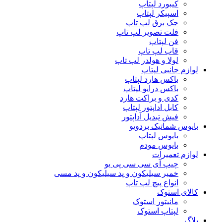
کیبورد لپتاپ
اسپیکر لپتاپ
جک برق لپ تاپ
فلت تصویر لپ تاپ
فن لپتاپ
قاب لپ تاپ
لولا و هولدر لپ تاپ
لوازم جانبی لپتاپ
باکس هارد لپتاپ
باکس درایو لپتاپ
کدی و براکت هارد
کابل اداپتور لپتاپ
فیش تبدیل آداپتور
بایوس شماتیک بردویو
بایوس لپتاپ
بایوس مودم
لوازم تعمیرات
چیپ آی سی سی پی یو
خمیر سیلیکون و پد سیلیکون و پد مسی
انواع پیچ لپ تاپ
کالای استوک
مانیتور استوک
لپتاپ استوک
بلاگ