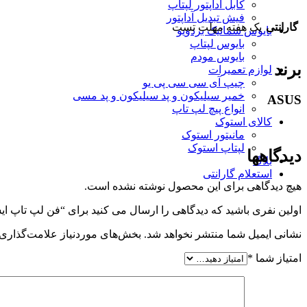
کابل اداپتور لپتاپ
فیش تبدیل آداپتور
گارانتی
یک هفته مهلت تست
بایوس شماتیک بردویو
بایوس لپتاپ
بایوس مودم
برند
لوازم تعمیرات
چیپ آی سی سی پی یو
خمیر سیلیکون و پد سیلیکون و پد مسی
ASUS
انواع پیچ لپ تاپ
کالای استوک
مانیتور استوک
لپتاپ استوک
دیدگاهها
بلاگ
استعلام گارانتی
هیچ دیدگاهی برای این محصول نوشته نشده است.
اولین نفری باشید که دیدگاهی را ارسال می کنید برای “فن لپ تاپ ایسوس K53S
نشانی ایمیل شما منتشر نخواهد شد.
بخش‌های موردنیاز علامت‌گذاری 
امتیاز شما
*