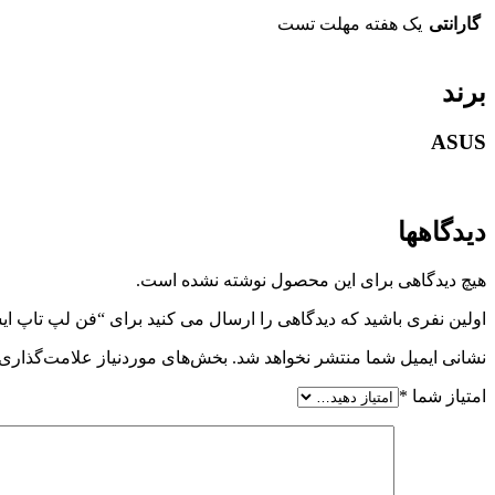
گارانتی
یک هفته مهلت تست
برند
ASUS
دیدگاهها
هیچ دیدگاهی برای این محصول نوشته نشده است.
اولین نفری باشید که دیدگاهی را ارسال می کنید برای “فن لپ تاپ ایسوس 55B / K555D / K555L / K555S / K555U / K555Z
نشانی ایمیل شما منتشر نخواهد شد.
بخش‌های موردنیاز علامت‌گذاری 
امتیاز شما
*