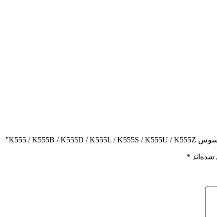
K555 / K5”
شده‌اند
*