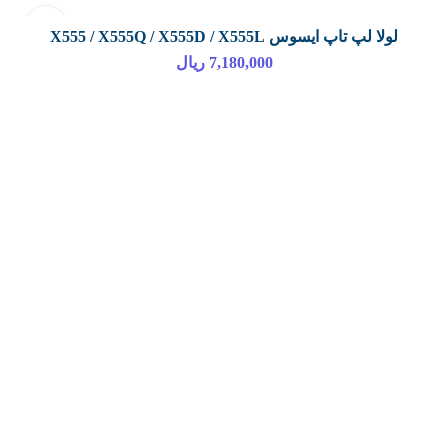
لولا لپ تاپ ایسوس X555 / X555Q / X555D / X555L
افزودن به سبد خرید
7,180,000
ریال