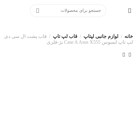
برای ارتباط مستقیم با پشتیبانی
در پیامرسان بله کلیک کنید
خانه
لوازم جانبی لپتاپ
قاب لپ تاپ
قاب پشت ال سی دی
لپ تاپ ایسوس Case A Asus X555 بژ-فلزی