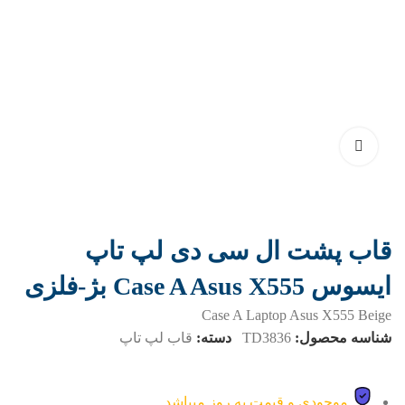
قاب پشت ال سی دی لپ تاپ
ایسوس Case A Asus X555 بژ-فلزی
Case A Laptop Asus X555 Beige
شناسه محصول:
TD3836
دسته:
قاب لپ تاپ
موجودی و قیمت به روز میباشد