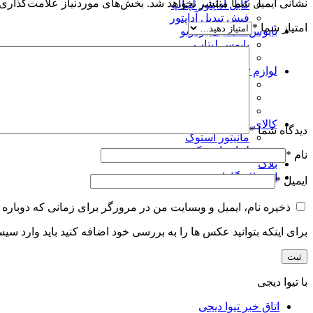
نشانی ایمیل شما منتشر نخواهد شد.
بخش‌های موردنیاز علامت‌گذاری 
کابل اداپتور لپتاپ
فیش تبدیل آداپتور
امتیاز شما
*
بایوس شماتیک بردویو
بایوس لپتاپ
بایوس مودم
لوازم تعمیرات
چیپ آی سی سی پی یو
خمیر سیلیکون و پد سیلیکون و پد مسی
انواع پیچ لپ تاپ
کالای استوک
دیدگاه شما
*
مانیتور استوک
لپتاپ استوک
نام
*
بلاگ
استعلام گارانتی
ایمیل
*
ذخیره نام، ایمیل و وبسایت من در مرورگر برای زمانی که دوباره 
برای اینکه بتوانید عکس ها را به بررسی خود اضافه کنید باید وارد سی
با تیوا دیجی
اتاق خبر تیوا دیجی