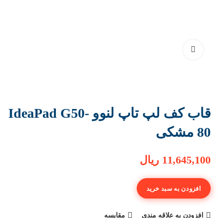
قاب کف لپ تاپ لنوو IdeaPad G50-
80 مشکی
11,645,100
ریال
افزودن به سبد خرید
افزودن به علاقه مندی
مقایسه