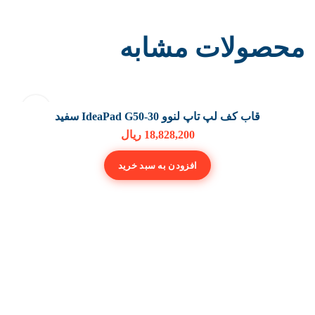
محصولات مشابه
قاب کف لپ تاپ لنوو IdeaPad G50-30 سفید
18,828,200
ریال
افزودن به سبد خرید