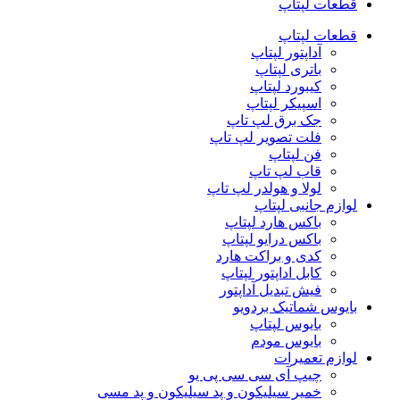
قطعات لپتاپ
قطعات لپتاپ
آداپتور لپتاپ
باتری لپتاپ
کیبورد لپتاپ
اسپیکر لپتاپ
جک برق لپ تاپ
فلت تصویر لپ تاپ
فن لپتاپ
قاب لپ تاپ
لولا و هولدر لپ تاپ
لوازم جانبی لپتاپ
باکس هارد لپتاپ
باکس درایو لپتاپ
کدی و براکت هارد
کابل اداپتور لپتاپ
فیش تبدیل آداپتور
بایوس شماتیک بردویو
بایوس لپتاپ
بایوس مودم
لوازم تعمیرات
چیپ آی سی سی پی یو
خمیر سیلیکون و پد سیلیکون و پد مسی