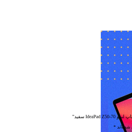
Idea سفید”
شده‌اند
*