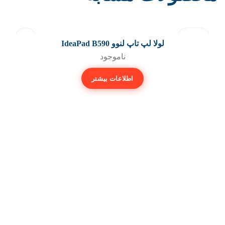
فروخته شد
لولا لپ تاپ لنوو IdeaPad B590
ناموجود
اطلاعات بیشتر