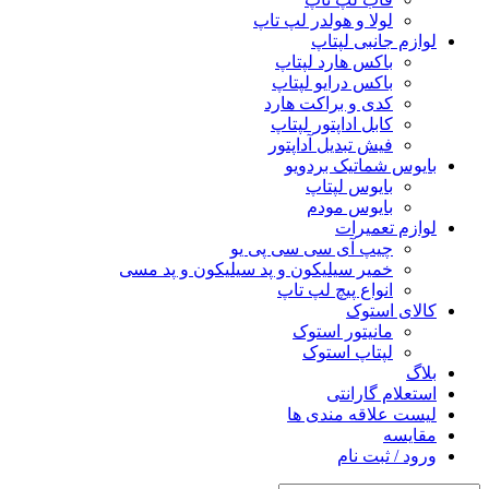
لولا و هولدر لپ تاپ
لوازم جانبی لپتاپ
باکس هارد لپتاپ
باکس درایو لپتاپ
کدی و براکت هارد
کابل اداپتور لپتاپ
فیش تبدیل آداپتور
بایوس شماتیک بردویو
بایوس لپتاپ
بایوس مودم
لوازم تعمیرات
چیپ آی سی سی پی یو
خمیر سیلیکون و پد سیلیکون و پد مسی
انواع پیچ لپ تاپ
کالای استوک
مانیتور استوک
لپتاپ استوک
بلاگ
استعلام گارانتی
لیست علاقه مندی ها
مقایسه
ورود / ثبت نام