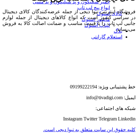
خمیر سیلیکون و پد سیلیکون و پد مسی
انواع پیچ لپ تاپ
فروشگاه اینترنتی تیوا دیجی از جمله عرضه‌کنندگان کالای دیجیتال
کالای استوک
در سراسر کشور است که انواع کالاهای دیجیتال از جمله لوازم
مانیتور استوک
جانبی لپ تاپ را با قیمت مناسب و ضمانت اصالت کالا به فروش
لپتاپ استوک
می‌رساند.
بلاگ
استعلام گارانتی
خط پشتیبانی ویژه: 09199222194
ایمیل: info@tivadigi.com
شبکه های اجتماعی:
Instagram
Twitter
Telegram
Linkedin
کلیه حقوق این سایت متعلق به تیوا دیجی است.