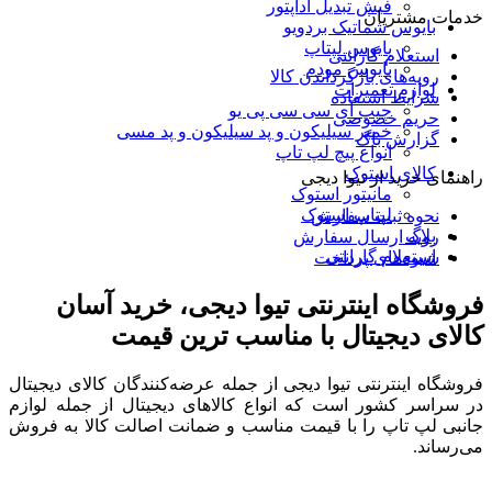
فیش تبدیل آداپتور
خدمات مشتریان
بایوس شماتیک بردویو
بایوس لپتاپ
استعلام گارانتی
بایوس مودم
رویه‌های بازگرداندن کالا
لوازم تعمیرات
شرایط استفاده
چیپ آی سی سی پی یو
حریم خصوصی
خمیر سیلیکون و پد سیلیکون و پد مسی
گزارش باگ
انواع پیچ لپ تاپ
کالای استوک
راهنمای خرید از تیوا دیجی
مانیتور استوک
لپتاپ استوک
نحوه ثبت سفارش
بلاگ
رویه ارسال سفارش
استعلام گارانتی
شیوه‌های پرداخت
فروشگاه اینترنتی تیوا دیجی، خرید آسان
کالای دیجیتال با مناسب ترین قیمت
فروشگاه اینترنتی تیوا دیجی از جمله عرضه‌کنندگان کالای دیجیتال
در سراسر کشور است که انواع کالاهای دیجیتال از جمله لوازم
جانبی لپ تاپ را با قیمت مناسب و ضمانت اصالت کالا به فروش
می‌رساند.