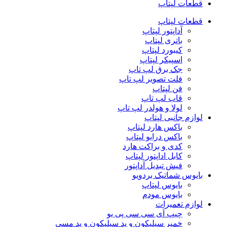
قطعات لپتاپ
قطعات لپتاپ
آداپتور لپتاپ
باتری لپتاپ
کیبورد لپتاپ
اسپیکر لپتاپ
جک برق لپ تاپ
فلت تصویر لپ تاپ
فن لپتاپ
قاب لپ تاپ
لولا و هولدر لپ تاپ
لوازم جانبی لپتاپ
باکس هارد لپتاپ
باکس درایو لپتاپ
کدی و براکت هارد
کابل اداپتور لپتاپ
فیش تبدیل آداپتور
بایوس شماتیک بردویو
بایوس لپتاپ
بایوس مودم
لوازم تعمیرات
چیپ آی سی سی پی یو
خمیر سیلیکون و پد سیلیکون و پد مسی