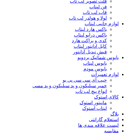
فلت تصویر لپ تاپ
فن لپتاپ
قاب لپ تاپ
لولا و هولدر لپ تاپ
لوازم جانبی لپتاپ
باکس هارد لپتاپ
باکس درایو لپتاپ
کدی و براکت هارد
کابل اداپتور لپتاپ
فیش تبدیل آداپتور
بایوس شماتیک بردویو
بایوس لپتاپ
بایوس مودم
لوازم تعمیرات
چیپ آی سی سی پی یو
خمیر سیلیکون و پد سیلیکون و پد مسی
انواع پیچ لپ تاپ
کالای استوک
مانیتور استوک
لپتاپ استوک
بلاگ
استعلام گارانتی
لیست علاقه مندی ها
مقایسه