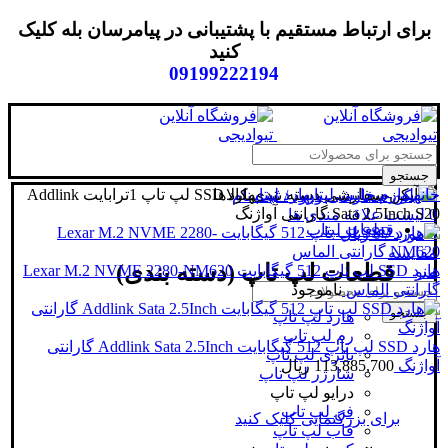
برای ارتباط مستقیم با پشتیبانی در پیامرسان بله کلیک
کنید
09199222194
جستجو
خانه
لوازم جانبی لپتاپ
هارد لپتاپ
دسته بندی کالاها
هارد SSD لپ تاپ 1ترابایت Addlink
ورود / ثبت نام
Sata 2.5Inch S20 گارانتی آواژنگ
0
لیست علاقه مندی ها
قطعات لپتاپ
0
مورد
/
0
ریال
مقایسه
قطعات لپ تاپ (دسته بندی)
هارد SSD لپ تاپ 512 گیگابایت Lexar M.2 NVME 2280-NM620
منو
گارانتی الماس
ناموجود
جستجو
هارد لپ تاپ
رم لپ تاپ
هارد SSD لپ تاپ 512 گیگابایت Addlink Sata 2.5Inch گارانتی
باتری لپ تاپ
آواژنگ
113,885,700
ریال
شارژر لپ تاپ
درایو لپ تاپ
فن لپ تاپ
برای بزرگنمایی کلیک کنید
قاب لپ تاپ