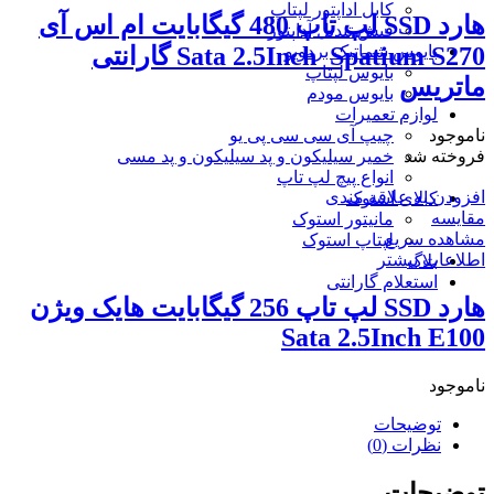
کابل اداپتور لپتاپ
هارد SSD لپ تاپ 480 گیگابایت ام اس آی
فیش تبدیل آداپتور
بایوس شماتیک بردویو
Sata 2.5Inch_Spatium S270 گارانتی
بایوس لپتاپ
ماتریس
بایوس مودم
لوازم تعمیرات
چیپ آی سی سی پی یو
ناموجود
خمیر سیلیکون و پد سیلیکون و پد مسی
فروخته شد
انواع پیچ لپ تاپ
افزودن به علاقه مندی
کالای استوک
مقایسه
مانیتور استوک
مشاهده سریع
لپتاپ استوک
اطلاعات بیشتر
بلاگ
استعلام گارانتی
هارد SSD لپ تاپ 256 گیگابایت هایک ویژن
Sata 2.5Inch E100
ناموجود
توضیحات
نظرات (0)
توضیحات