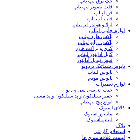
جک برق لپ تاپ
فلت تصویر لپ تاپ
فن لپتاپ
قاب لپ تاپ
لولا و هولدر لپ تاپ
لوازم جانبی لپتاپ
باکس هارد لپتاپ
باکس درایو لپتاپ
کدی و براکت هارد
کابل اداپتور لپتاپ
فیش تبدیل آداپتور
بایوس شماتیک بردویو
بایوس لپتاپ
بایوس مودم
لوازم تعمیرات
چیپ آی سی سی پی یو
خمیر سیلیکون و پد سیلیکون و پد مسی
انواع پیچ لپ تاپ
کالای استوک
مانیتور استوک
لپتاپ استوک
بلاگ
استعلام گارانتی
لیست علاقه مندی ها