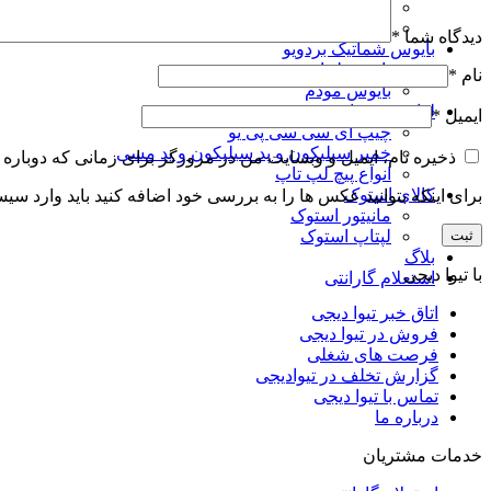
کابل اداپتور لپتاپ
فیش تبدیل آداپتور
دیدگاه شما
*
بایوس شماتیک بردویو
بایوس لپتاپ
نام
*
بایوس مودم
لوازم تعمیرات
ایمیل
*
چیپ آی سی سی پی یو
خمیر سیلیکون و پد سیلیکون و پد مسی
ذخیره نام، ایمیل و وبسایت من در مرورگر برای زمانی که دوباره 
انواع پیچ لپ تاپ
کالای استوک
برای اینکه بتوانید عکس ها را به بررسی خود اضافه کنید باید وارد سی
مانیتور استوک
لپتاپ استوک
بلاگ
با تیوا دیجی
استعلام گارانتی
اتاق خبر تیوا دیجی
فروش در تیوا دیجی
فرصت های شغلی
گزارش تخلف در تیوادیجی
تماس با تیوا دیجی
درباره ما
خدمات مشتریان