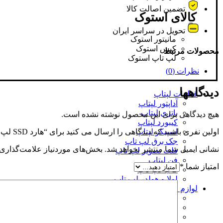
تضمین اصالت کالا
کالای استوک
تحویل در سراسر ایران
مانیتور استوک
کیس استوک
محصولات مرتبط
لپ تاپ استوک
نظرات (0)
دیدگاهها
قطعات لپتاپ
آداپتور لپتاپ
باتری لپتاپ
هیچ دیدگاهی برای این محصول نوشته نشده است.
کیبورد لپتاپ
اولین نفری باشید که دیدگاهی را ارسال می کنید برای “هارد SSD لپ تاپ 240 گیگابایت Adata Sata 2.5Inch SU630 گارانتی آونگ”
اسپیکر لپتاپ
جک برق لپ تاپ
نشانی ایمیل شما منتشر نخواهد شد.
بخش‌های موردنیاز علامت‌گذاری 
فلت تصویر لپ تاپ
فن لپتاپ
امتیاز شما
*
قاب لپ تاپ
لولا و هولدر لپ تاپ
لوازم جانبی لپتاپ
باکس هارد لپتاپ
باکس درایو لپتاپ
کدی و براکت هارد