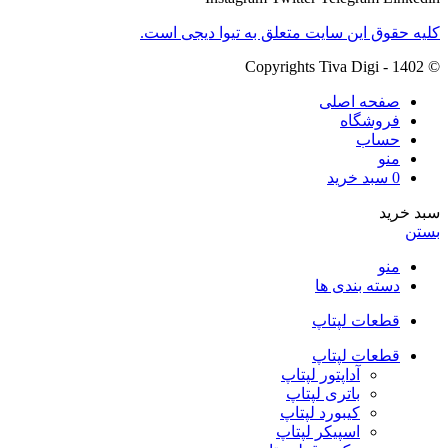
کلیه حقوق این سایت متعلق به تیوا دیجی است.
© Copyrights Tiva Digi - 1402
صفحه اصلی
فروشگاه
حساب
منو
0
سبد خرید
سبد خرید
بستن
منو
دسته بندی ها
قطعات لپتاپ
قطعات لپتاپ
آداپتور لپتاپ
باتری لپتاپ
کیبورد لپتاپ
اسپیکر لپتاپ