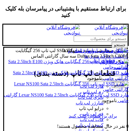
برای ارتباط مستقیم با پشتیبانی در پیامرسان بله کلیک
کنید
جستجو
خانه
لوازم جانبی لپتاپ
هارد لپتاپ
دسته بندی کالاها
هارد SSD لپ تاپ 256 گیگابایت
ورود / ثبت نام
Dahua Sata 2.5Inch C800A سه سال گارانتی الماس
0
لیست علاقه مندی ها
قطعات لپتاپ
0
مورد
/
0
ریال
مقایسه
قطعات لپ تاپ (دسته بندی)
هارد SSD لپ تاپ 256 گیگابایت هایک ویژن Sata 2.5Inch E100
منو
گارانتی حامی
ناموجود
جستجو
هارد لپ تاپ
رم لپ تاپ
هارد SSD لپ تاپ 256 گیگابایت Lexar NS100 Sata 2.5Inch گارانتی
باتری لپ تاپ
حامی
ناموجود
شارژر لپ تاپ
درایو لپ تاپ
فن لپ تاپ
برای بزرگنمایی کلیک کنید
قاب لپ تاپ
کیبورد لپ تاپ
0
نفر در حال مشاهده محصول هستند!
اسپیکر لپ تاپ