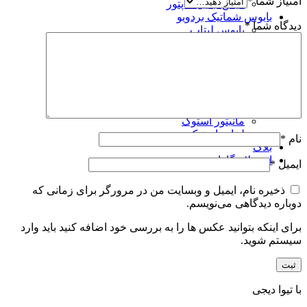
امتیاز شما
*
فیش تبدیل آداپتور
بایوس شماتیک بردویو
دیدگاه شما
*
بایوس لپتاپ
بایوس مودم
لوازم تعمیرات
چیپ آی سی سی پی یو
خمیر سیلیکون و پد سیلیکون و پد مسی
انواع پیچ لپ تاپ
کالای استوک
مانیتور استوک
لپتاپ استوک
نام
*
بلاگ
استعلام گارانتی
ایمیل
*
ذخیره نام، ایمیل و وبسایت من در مرورگر برای زمانی که
دوباره دیدگاهی می‌نویسم.
برای اینکه بتوانید عکس ها را به بررسی خود اضافه کنید باید وارد
سیستم شوید.
با تیوا دیجی