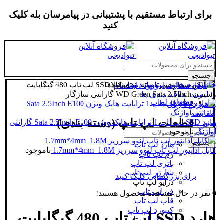
برای ارتباط مستقیم با پشتیبانی در پیامرسان بله کلیک
کنید
جستجو
خانه
لوازم جانبی لپتاپ
هارد لپتاپ
دسته بندی کالاها
هارد SSD لپ تاپ 480 گیگابایت
ورود / ثبت نام
وسترن WD Green Sata 2.5Inch گارانتی سازگار
0
لیست علاقه مندی ها
قطعات لپتاپ
0
مورد
/
0
ریال
مقایسه
قطعات لپ تاپ (دسته بندی)
هارد SSD لپ تاپ 1 ترابایت هایک ویژن Sata 2.5Inch E100 گارانتی
منو
آواژنگ
ناموجود
جستجو
هارد لپ تاپ
کابل آداپتور لپ تاپ لنوو سرریز 1.7mm*4mm_1.8M
ناموجود
رم لپ تاپ
باتری لپ تاپ
شارژر لپ تاپ
برای بزرگنمایی کلیک کنید
درایو لپ تاپ
فن لپ تاپ
0
نفر در حال مشاهده محصول هستند!
قاب لپ تاپ
کیبورد لپ تاپ
هارد SSD لپ تاپ 480 گیگابایت
اسپیکر لپ تاپ