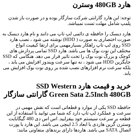
هارد 480GB وسترن
توجه: این هارد گارانتی شرکت سازگار بوده و در صورت باز شدن
پلمپ شامل مهلت تست نمیباشد.
هارد دیسک را حافظه ی دائمی لپ تاپ می دانند و نام هارد دیسک به
صورت اختصاری به صورت ( HDD) نوشته می شود ، نصب هارد
SSD روی لپ تاپ راهکار بسیارمهمی برای ارتقا کیفیت انواع
مختلف این نوت بوک ها می باشد. هارد SSD تمامی پردازش های
کوچک و بزرگ نوت بوک را تحت تاثیر قرار می دهد. هنگامی که SSD
جایگزین HDD می شود ، نه تنها سرعت ویندوز افزایش می یابد ،
بلکه سرعت نرم افزارهای نصب شده بر روی نوت بوک افزایش می
یابد.
خرید و قیمت هارد SSD Western
Green Sata 2.5Inch 480GB گارانتی سازگار
حافظه SSD یکی از موارد و قطعاتی است که نقش مهمی در
سرعت و عملکرد لپ تاپ دارد که شما می توانید با استفاده از این
قطعه بر سرعت سیستم خود بیفزایید. اس اس دی 480 گیگابایت
وسترن گرین هاردی با ابعاد 2.5 اینچی می باشد. این هارد با پورت
اتصال SATA می باشد. هاردها دارای برندهای متفاوتی مانند: