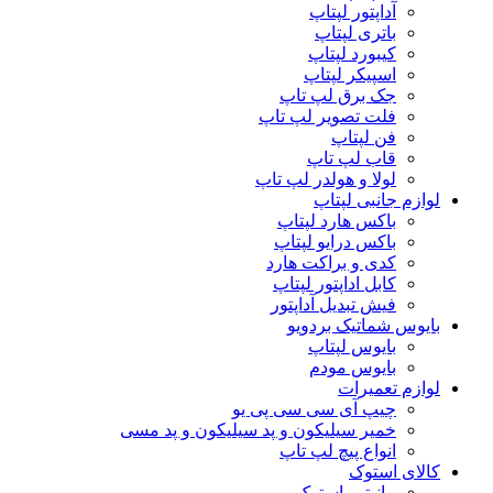
آداپتور لپتاپ
باتری لپتاپ
کیبورد لپتاپ
اسپیکر لپتاپ
جک برق لپ تاپ
فلت تصویر لپ تاپ
فن لپتاپ
قاب لپ تاپ
لولا و هولدر لپ تاپ
لوازم جانبی لپتاپ
باکس هارد لپتاپ
باکس درایو لپتاپ
کدی و براکت هارد
کابل اداپتور لپتاپ
فیش تبدیل آداپتور
بایوس شماتیک بردویو
بایوس لپتاپ
بایوس مودم
لوازم تعمیرات
چیپ آی سی سی پی یو
خمیر سیلیکون و پد سیلیکون و پد مسی
انواع پیچ لپ تاپ
کالای استوک
مانیتور استوک