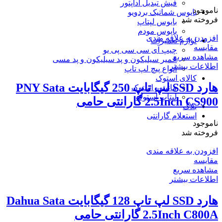
فیش تبدیل آداپتور
ناموجود
بایوس شماتیک بردویو
فروخته شد
بایوس لپتاپ
بایوس مودم
افزودن به علاقه مندی
لوازم تعمیرات
مقایسه
چیپ آی سی سی پی یو
مشاهده سریع
خمیر سیلیکون و پد سیلیکون و پد مسی
اطلاعات بیشتر
انواع پیچ لپ تاپ
کالای استوک
هارد SSD لپ تاپ 250 گیگابایت PNY Sata
مانیتور استوک
لپتاپ استوک
2.5Inch CS900 گارانتی حامی
بلاگ
استعلام گارانتی
ناموجود
فروخته شد
افزودن به علاقه مندی
مقایسه
مشاهده سریع
اطلاعات بیشتر
هارد SSD لپ تاپ 128 گیگابایت Dahua Sata
2.5Inch C800A گارانتی حامی