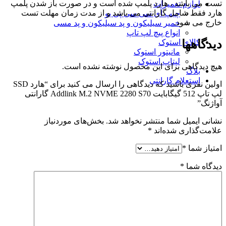
تست می باشد ، هارد پلمپ شده است و در صورت باز شدن پلمپ
لوازم تعمیرات
هارد فقط شامل گارانتی می باشد و از مدت زمان مهلت تست
چیپ آی سی سی پی یو
خارج می شود.
خمیر سیلیکون و پد سیلیکون و پد مسی
انواع پیچ لپ تاپ
کالای استوک
دیدگاهها
مانیتور استوک
لپتاپ استوک
هیچ دیدگاهی برای این محصول نوشته نشده است.
بلاگ
استعلام گارانتی
اولین نفری باشید که دیدگاهی را ارسال می کنید برای “هارد SSD
لپ تاپ 512 گیگابایت Addlink M.2 NVME 2280 S70 گارانتی
آواژنگ”
نشانی ایمیل شما منتشر نخواهد شد.
بخش‌های موردنیاز
علامت‌گذاری شده‌اند
*
امتیاز شما
*
دیدگاه شما
*