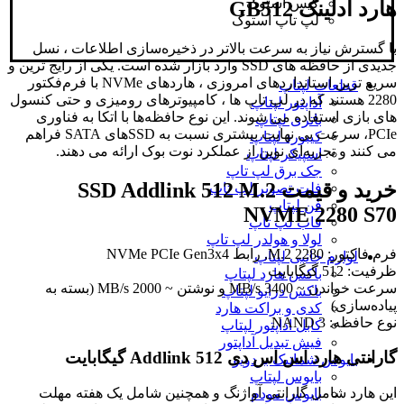
کیس استوک
هارد ادلینک GB512
لپ تاپ استوک
با گسترش نیاز به سرعت بالاتر در ذخیره‌سازی اطلاعات ، نسل
جدیدی از حافظه ‌های SSD وارد بازار شده است. یکی از رایج ‌ترین و
سریع ‌ترین استانداردهای امروزی ، هاردهای NVMe با فرم‌فکتور
قطعات لپتاپ
2280 هستند که در لپ ‌تاپ ‌ها ، کامپیوترهای رومیزی و حتی کنسول
آداپتور لپتاپ
‌های بازی استفاده می ‌شوند. این نوع حافظه‌ها با اتکا به فناوری
باتری لپتاپ
PCIe، سرعت بی ‌نهایت بیشتری نسبت به SSDهای SATA فراهم
کیبورد لپتاپ
می‌ کنند و تجربه‌ای نوین از عملکرد نوت بوک ارائه می ‌دهند.
اسپیکر لپتاپ
جک برق لپ تاپ
خرید و قیمت SSD Addlink 512 M.2
فلت تصویر لپ تاپ
فن لپتاپ
NVME 2280 S70
قاب لپ تاپ
لولا و هولدر لپ تاپ
فرم فاکتور: M.2 2280, رابط NVMe PCIe Gen3x4
لوازم جانبی لپتاپ
ظرفیت: 512 گیگابایت
باکس هارد لپتاپ
سرعت خواندن ~ 3400 MB/s و نوشتن ~ 2000 MB/s (بسته به
باکس درایو لپتاپ
پیاده‌سازی)
کدی و براکت هارد
نوع حافظه: 3 NAND
کابل اداپتور لپتاپ
فیش تبدیل آداپتور
گارانتی هارد اس اس دی Addlink 512 گیگابایت
بایوس شماتیک بردویو
بایوس لپتاپ
این هارد شامل گارانتی آواژنگ و همچنین شامل یک هفته مهلت
بایوس مودم