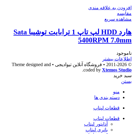
افزودن به علاقه مندی
مقایسه
مشاهده سریع
هارد HDD لپ تاپ 1 ترابایت توشیبا Sata
5400RPM 7.0mm
ناموجود
اطلاعات بیشتر
© 2011-2026 • فروشگاه آنلاین تیوادیجی • Theme designed and
.
coded by
Xtemos Studio
سبد خرید
بستن
منو
دسته بندی ها
قطعات لپتاپ
قطعات لپتاپ
آداپتور لپتاپ
باتری لپتاپ