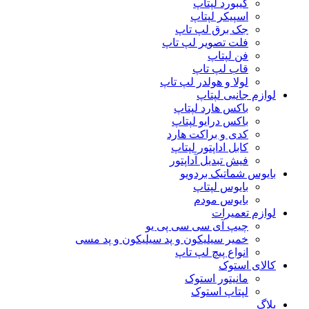
کیبورد لپتاپ
اسپیکر لپتاپ
جک برق لپ تاپ
فلت تصویر لپ تاپ
فن لپتاپ
قاب لپ تاپ
لولا و هولدر لپ تاپ
لوازم جانبی لپتاپ
باکس هارد لپتاپ
باکس درایو لپتاپ
کدی و براکت هارد
کابل اداپتور لپتاپ
فیش تبدیل آداپتور
بایوس شماتیک بردویو
بایوس لپتاپ
بایوس مودم
لوازم تعمیرات
چیپ آی سی سی پی یو
خمیر سیلیکون و پد سیلیکون و پد مسی
انواع پیچ لپ تاپ
کالای استوک
مانیتور استوک
لپتاپ استوک
بلاگ