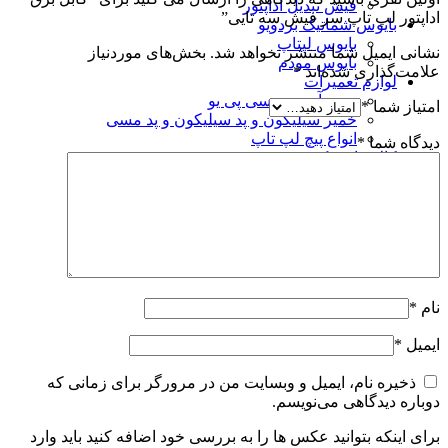
فیش تبدیل آداپتور
اداپتور لپ تاپ سر فیش سه تایی”
بایوس شماتیک بردویو
بایوس لپتاپ
نشانی ایمیل شما منتشر نخواهد شد.
بخش‌های موردنیاز
بایوس مودم
علامت‌گذاری شده‌اند
*
لوازم تعمیرات
چیپ آی سی سی پی یو
امتیاز شما
*
خمیر سیلیکون و پد سیلیکون و پد مسی
انواع پیچ لپ تاپ
دیدگاه شما
*
کالای استوک
مانیتور استوک
لپتاپ استوک
بلاگ
استعلام گارانتی
نام
*
ایمیل
*
ذخیره نام، ایمیل و وبسایت من در مرورگر برای زمانی که
دوباره دیدگاهی می‌نویسم.
برای اینکه بتوانید عکس ها را به بررسی خود اضافه کنید باید وارد