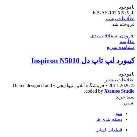
ناموجود
بارکدکالا KB-AS-107
اطلاعات بیشتر
فروخته شد
افزودن به علاقه مندی
مقایسه
مشاهده سریع
کیبورد لپ تاپ دل Inspiron N5010
ناموجود
اطلاعات بیشتر
© 2011-2026 • فروشگاه آنلاین تیوادیجی • Theme designed and
.
coded by
Xtemos Studio
سبد خرید
بستن
منو
دسته بندی ها
قطعات لپتاپ