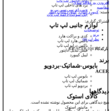
کابل اداپتور لپ تاپ
افزودن به علاقه مندی
برد های داخلی لپ تاپ
مقایسه
چیپ-ای سی-سی پی یو
دسته:
کیبورد لپتاپ
,
کیبورد لپتاپ ایسر
جک-سوکت-دکمه لپ تاپ
اشتراک گذاری:
لوازم جانبی لپ تاپ
توضیحات
برند
کدی و براکت هارد
نظرات (0)
باکس هارد لپ تاپ
باکس درایو لپ تاپ
KB-ACER-104
بارکدکالا
فیش تبدیل اداپتور
لیبل کیبورد
برند
بایوس-شماتیک-بردویو
ACER
بایوس لپ تاپ
شماتیک لپ تاپ
بردویو لپ تاپ
دیدگاهها
کالای استوک
هیچ دیدگاهی برای این محصول نوشته نشده است.
مانیتور استوک
اولین نفری باشید که دیدگاهی را ارسال می کنید برای “کیبورد لپ