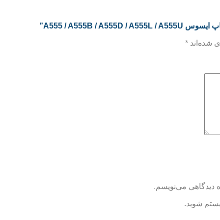
A555 / A555B / ”
 شده‌اند
*
ه دیدگاهی می‌نویسم.
یستم شوید.