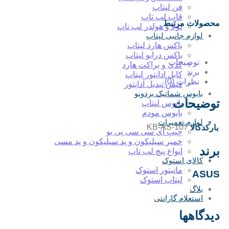
فن لپتاپ
قاب لپ تاپ
محصولات مرتبط
لولا و هولدر لپ تاپ
لوازم جانبی لپتاپ
باکس هارد لپتاپ
باکس درایو لپتاپ
توضیحات
کدی و براکت هارد
برند
کابل اداپتور لپتاپ
نظرات (0)
فیش تبدیل آداپتور
بایوس شماتیک بردویو
توضیحات
بایوس لپتاپ
بایوس مودم
لوازم تعمیرات
KB-AS-107
بارکدکالا
چیپ آی سی سی پی یو
خمیر سیلیکون و پد سیلیکون و پد مسی
برند
انواع پیچ لپ تاپ
کالای استوک
مانیتور استوک
ASUS
لپتاپ استوک
بلاگ
استعلام گارانتی
دیدگاهها