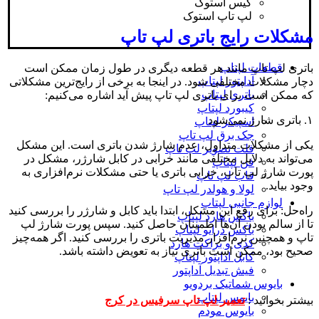
کیس استوک
لپ تاپ استوک
مشکلات رایج باتری لپ‌ تاپ
قطعات لپتاپ
باتری لپ‌ تاپ مانند هر قطعه دیگری در طول زمان ممکن است
آداپتور لپتاپ
دچار مشکلات مختلفی شود. در اینجا به برخی از رایج‌ترین مشکلاتی
باتری لپتاپ
که ممکن است برای باتری لپ‌ تاپ پیش آید اشاره می‌کنیم:
کیبورد لپتاپ
۱. باتری شارژ نمی‌شود
اسپیکر لپتاپ
جک برق لپ تاپ
یکی از مشکلات متداول، عدم شارژ شدن باتری است. این مشکل
فلت تصویر لپ تاپ
می‌تواند به دلایل مختلفی مانند خرابی در کابل شارژر، مشکل در
فن لپتاپ
پورت شارژ لپ‌ تاپ، خرابی باتری یا حتی مشکلات نرم‌افزاری به
قاب لپ تاپ
وجود بیاید.
لولا و هولدر لپ تاپ
لوازم جانبی لپتاپ
راه‌حل: برای رفع این مشکل، ابتدا باید کابل و شارژر را بررسی کنید
باکس هارد لپتاپ
تا از سالم بودن آن‌ها اطمینان حاصل کنید. سپس پورت شارژ لپ‌
باکس درایو لپتاپ
تاپ و همچنین نرم‌افزار مدیریت باتری را بررسی کنید. اگر همه‌چیز
کدی و براکت هارد
صحیح بود، ممکن است باتری نیاز به تعویض داشته باشد.
کابل اداپتور لپتاپ
فیش تبدیل آداپتور
بایوس شماتیک بردویو
بایوس لپتاپ
بیشتر بخوانید :
تعمیر لپ تاپ سرفیس در کرج
بایوس مودم