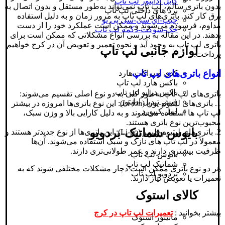
کابل اداپتور لپ تاپ
بدون باتری سالم، لپ‌ تاپ نمی‌تواند به‌طور مستقل و بدون اتصال به
برد های داخلی لپ تاپ
برق کار کند. باتری‌های لپ‌ تاپ به مرور زمان و به دلیل استفاده
چیپ-ای سی-سی پی یو
مداوم، فرسوده می‌شوند و ممکن است عملکرد خود را از دست
جک-سوکت-دکمه لپ تاپ
بدهند. در این مقاله به بررسی انواع مشکلاتی که ممکن است برای
باتری لپ‌ تاپ به وجود آید و نحوه تعمیر و تعویض آن در کرج خواهیم
لوازم جانبی لپ تاپ
پرداخت.
انواع باتری‌های لپ‌ تاپ
کدی و براکت هارد
باکس هارد لپ تاپ
باکس درایو لپ تاپ
باتری‌های لپ‌ تاپ به‌طور کلی به دو نوع اصلی تقسیم می‌شوند:
فیش تبدیل اداپتور
1. باتری‌های لیتیوم-یون (Li-ion): این نوع باتری‌ها امروزه در بیشتر
لیبل کیبورد
لپ‌ تاپ‌ ها استفاده می‌شوند و به دلیل کارایی بالا و وزن سبک،
محبوب‌ترین نوع باتری هستند.
بایوس-شماتیک-بردویو
2. باتری‌های لیتیوم-پلیمر (Li-po): این باتری‌ها از نوع جدیدتر هستند و
معمولاً در لپ‌ تاپ‌ های نازک و سبک استفاده می‌شوند. آن‌ها
ظرفیت بیشتری دارند و عمر طولانی‌تری دارند.
بایوس لپ تاپ
شماتیک لپ تاپ
هر دو نوع باتری ممکن است دچار مشکلات مختلفی شوند که به
بردویو لپ تاپ
تعمیرات یا تعویض نیاز دارند.
کالای استوک
بیشتر بخوانید :
تعمیرات لپ تاپ در کرج
مانیتور استوک