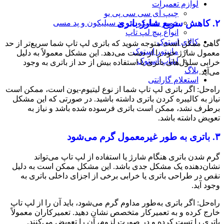
لوازم تعمیرات
چیپ آی سی سی پی یو
۲. کاهش سریع شارژ باتری
خمیر سیلیکون و پد سیلیکون و پد مسی
انواع پیچ لپ تاپ
کالای استوک
گاهی ممکن است متوجه شوید که باتری لپ‌ تاپ شما سریع‌تر از حد
مانیتور استوک
معمول شارژ خود را از دست می‌دهد. این مشکل معمولاً به دلیل
لپتاپ استوک
خرابی سلول‌های باتری یا استفاده بیش از حد از باتری به وجود
بلاگ
می‌آید.
استعلام گارانتی
راه‌حل: اگر باتری لپ‌ تاپ شما از نوع لیتیوم-یون است، ممکن است
نیاز به کالیبره کردن باتری داشته باشید. در صورتی که این مشکل
برطرف نشد، ممکن است باتری فرسوده شده باشد و نیاز به
تعویض داشته باشد.
۳. باتری به طور غیرمعمول گرم می‌شود
گرم شدن باتری هنگام شارژ یا استفاده از لپ‌ تاپ می‌تواند
نشان‌دهنده یک مشکل جدی باشد. این مشکل ممکن است به دلیل
نقص در طراحی باتری یا خرابی برخی از اجزای داخلی باتری به
وجود آید.
راه‌حل: اگر باتری به‌طور مداوم گرم می‌شود، باید آن را از لپ‌ تاپ
خارج کرده و به تعمیرکار متخصص نشان دهید. تعمیرکاران معمولاً
باتری را تست کرده و در صورت لزوم، آن را تعویض می‌کنند.