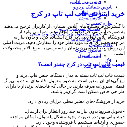
فیش تبدیل آداپتور
بایوس شماتیک بردویو
بایوس لپتاپ
خرید اینترنتی قاب لپ تاپ در کرج
بایوس مودم
لوازم تعمیرات
با گسترش فروشگاه‌ های آنلاین، بسیاری از کاربران ترجیح می‌دهند
چیپ آی سی سی پی یو
به‌ صورت اینترنتی خرید خود را انجام دهند. شما می‌توانید از
خمیر سیلیکون و پد سیلیکون و پد مسی
فروشگاه‌ آنلاین تیوا دیجی در کرج استفاده کرده و بدون نیاز به
انواع پیچ لپ تاپ
مراجعه حضوری، قاب مورد نظر خود را سفارش دهید. مزیت اصلی
کالای استوک
این روش، صرفه‌جویی در زمان و دسترسی به تنوع بالاتر محصولات
مانیتور استوک
است.
لپتاپ استوک
بلاگ
قیمت قاب لپ تاپ در کرج چقدر است؟
استعلام گارانتی
قیمت قاب لپ‌ تاپ بسته به مدل دستگاه، جنس قاب، برند و
ویژگی‌های آن متغیر است. به طور معمول، قاب‌های ساده و بی‌رنگ
قیمتی مقرون‌به‌صرفه دارند، در حالی که قاب‌های برنددار یا دارای
طراحی خاص ممکن است گران‌تر باشند.
خرید از فروشگاه‌های معتبر محلی مزایای زیادی دارد:
• تحویل سریع: بدون نیاز به چند روز انتظار برای ارسال.
• پشتیبانی بهتر: در صورت وجود مشکل یا سوال، امکان مراجعه
حضوری و ارتباط مستقیم با فروشنده وجود دارد.