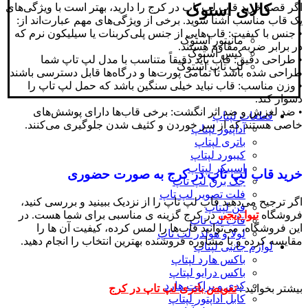
اگر قصد خرید قاب لپ تاپ در کرج را دارید، بهتر است با ویژگی‌های
کالای استوک
یک قاب مناسب آشنا شوید. برخی از ویژگی‌های مهم عبارت‌اند از:
• جنس با کیفیت: قاب‌هایی از جنس پلی‌کربنات یا سیلیکون نرم که
مانیتور استوک
در برابر ضربه مقاوم هستند.
کیس استوک
• طراحی دقیق: قاب باید دقیقاً متناسب با مدل لپ‌ تاپ شما
لپ تاپ استوک
طراحی شده باشد تا تمامی پورت‌ها و درگاه‌ها قابل دسترسی باشند.
• وزن مناسب: قاب نباید خیلی سنگین باشد که حمل لپ‌ تاپ را
دشوار کند.
• ضد لغزش و ضد اثر انگشت: برخی قاب‌ها دارای پوشش‌های
قطعات لپتاپ
خاصی هستند که از سر خوردن و کثیف شدن جلوگیری می‌کنند.
آداپتور لپتاپ
باتری لپتاپ
کیبورد لپتاپ
اسپیکر لپتاپ
خرید قاب لپ تاپ در کرج به‌ صورت حضوری
جک برق لپ تاپ
فلت تصویر لپ تاپ
اگر ترجیح می‌دهید قاب لپ‌ تاپ را از نزدیک ببینید و بررسی کنید،
فن لپتاپ
فروشگاه
تیوا دیجی
در کرج گزینه‌ ی مناسبی برای شما هست. در
قاب لپ تاپ
این فروشگاه‌، می‌توانید قاب‌ها را لمس کرده، کیفیت آن‌ ها را
لولا و هولدر لپ تاپ
مقایسه کرده و با مشاوره فروشنده بهترین انتخاب را انجام دهید.
لوازم جانبی لپتاپ
باکس هارد لپتاپ
باکس درایو لپتاپ
کدی و براکت هارد
بیشتر بخوانید :
تعویض باتری لپ تاپ در کرج
کابل اداپتور لپتاپ