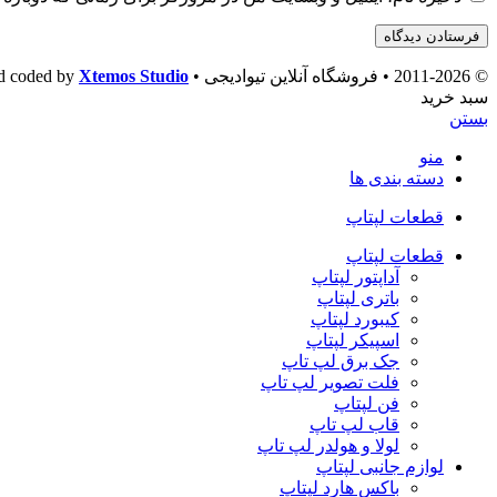
© 2011-2026 • فروشگاه آنلاین تیوادیجی • Theme designed and coded by
Xtemos Studio
سبد خرید
بستن
منو
دسته بندی ها
قطعات لپتاپ
قطعات لپتاپ
آداپتور لپتاپ
باتری لپتاپ
کیبورد لپتاپ
اسپیکر لپتاپ
جک برق لپ تاپ
فلت تصویر لپ تاپ
فن لپتاپ
قاب لپ تاپ
لولا و هولدر لپ تاپ
لوازم جانبی لپتاپ
باکس هارد لپتاپ