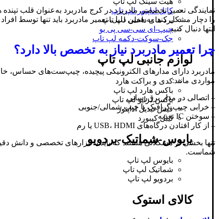
هیت سینک لپ تاپ
نمایندگی تعمیر تخصصی مادربرد در کرج مادربرد به‌عنوان قلب تپنده
کابل اداپتور لپ تاپ
را دچار مشکل کند. به همین دلیل، تعمیر مادربرد باید تنها توسط افر
برد های داخلی لپ تاپ
انتها دنبال کنید.
چیپ-ای سی-سی پی یو
جک-سوکت-دکمه لپ تاپ
چرا تعمیر مادربرد نیاز به تخصص بالا دارد؟
لوازم جانبی لپ تاپ
مادربرد دارای مدارهای الکترونیکی پیچیده، چیپ‌ست‌های حساس، خازن
مواردی مانند:
کدی و براکت هارد
باکس هارد لپ تاپ
– اتصالی در مدار برق‌رسانی
باکس درایو لپ تاپ
– خرابی چیپ گرافیک یا چیپ شمالی/جنوبی
فیش تبدیل اداپتور
– سوختن IC تغذیه
لیبل کیبورد
– از کار افتادن درگاه‌های USB، HDMI یا رم
بایوس-شماتیک-بردویو
تنها بخشی از مشکلاتی هستند که باید با ابزارهای تخصصی و دانش دق
شماست.
بایوس لپ تاپ
شماتیک لپ تاپ
بردویو لپ تاپ
کالای استوک