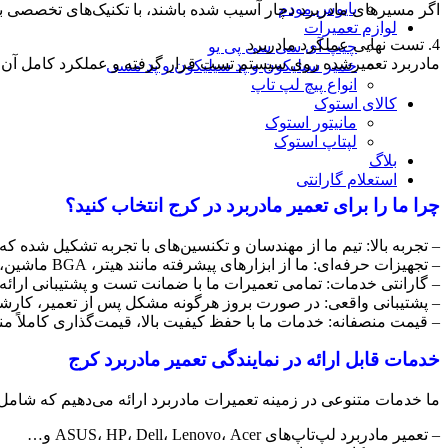
بایوس مودم
اگر مسیرهای مادربرد دچار آسیب شده باشند، با تکنیک‌های تخصصی ب
لوازم تعمیرات
4. تست نهایی عملکرد مادربرد
چیپ آی سی سی پی یو
مادربرد تعمیرشده روی سیستم تست قرار گرفته و عملکرد کامل آن
خمیر سیلیکون و پد سیلیکون و پد مسی
انواع پیچ لپ تاپ
کالای استوک
مانیتور استوک
لپتاپ استوک
بلاگ
استعلام گارانتی
چرا ما را برای تعمیر مادربرد در کرج انتخاب کنید؟
– تجربه بالا: تیم ما از مهندسان و تکنسین‌های با تجربه تشکیل شده ک
– تجهیزات حرفه‌ای: ما از ابزارهای پیشرفته مانند هیتر، BGA ماشین، مادربرد تستر، و دستگاه تعویض چیپ استفاده می‌کنیم.
– گارانتی خدمات: تمامی تعمیرات ما با ضمانت تست و پشتیبانی ارائه
– پشتیبانی واقعی: در صورت بروز هرگونه مشکل پس از تعمیر، کارش
– قیمت منصفانه: خدمات ما با حفظ کیفیت بالا، قیمت‌گذاری کاملاً منص
خدمات قابل ارائه در نمایندگی تعمیر مادربرد کرج
ما خدمات متنوعی در زمینه تعمیرات مادربرد ارائه می‌دهیم که شامل
– تعمیر مادربرد لپ‌تاپ‌های ASUS، HP، Dell، Lenovo، Acer و…